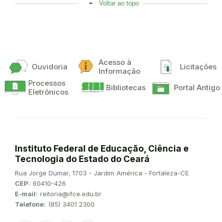
Voltar ao topo
Acesso à
Ouvidoria
Licitações
Informação
Processos
Bibliotecas
Portal Antigo
Eletrônicos
Instituto Federal de Educação, Ciência e
Tecnologia do Estado do Ceará
Endereço:
Rua Jorge Dumar, 1703 - Jardim América - Fortaleza-CE
CEP:
60410-426
E-mail:
reitoria@ifce.edu.br
Telefone:
(85) 3401 2300