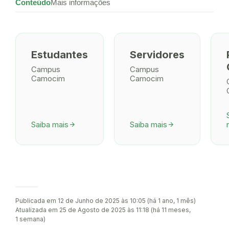
Conteúdo
Mais informações
Estudantes
Servidores
Campus
Campus
Camocim
Camocim
Saiba mais
Saiba mais
arrow_forward
arrow_forward
Publicada em 12 de Junho de 2025 às 10:05 (há 1 ano, 1 mês)
Atualizada em 25 de Agosto de 2025 às 11:18 (há 11 meses,
1 semana)