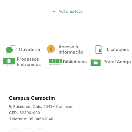
Voltar ao topo
Acesso à
Ouvidoria
Licitações
Informação
Processos
Bibliotecas
Portal Antigo
Eletrônicos
Campus Camocim
Endereço:
R. Raimundo Cals, 2041 - Camocim
CEP:
62400-000
Telefone:
85 34553046
Instagram
Facebook
Youtube