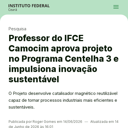
Ir para a página inicial
Início
Processos Seletivos
Cursos
Campi
Institucional
menu
Acesso à Informação
Contatos
Sistemas
Ir para a busca
Central de Atendimento
Acessibilidade
Créditos
Alto Contraste
Modo Escuro
Busca
contrast
dark_mode
search
Instagram
Twitter/X
Facebook
Linkedin
Youtube
Ir para o menu principal
Menu
Ir para o conteúdo
Ir para o rodapé
Pesquisa
Alto Contraste
Login da Área Administrativa
Professor do IFCE
Acessibilidade
Camocim aprova projeto
no Programa Centelha 3 e
impulsiona inovação
sustentável
O Projeto desenvolve catalisador magnético reutilizável
capaz de tornar processos industriais mais eficientes e
sustentáveis.
Publicada por Roger Gomes em 14/06/2026
―
Atualizada em 14
de Junho de 2026 às 16:01