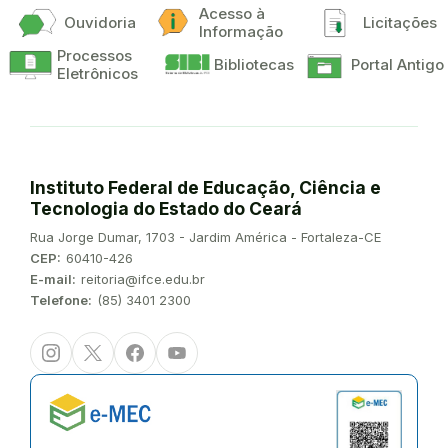
Acesso à
Ouvidoria
Licitações
Informação
Processos
Bibliotecas
Portal Antigo
Eletrônicos
Instituto Federal de Educação, Ciência e
Tecnologia do Estado do Ceará
Endereço:
Rua Jorge Dumar, 1703 - Jardim América - Fortaleza-CE
CEP:
60410-426
E-mail:
reitoria@ifce.edu.br
Telefone:
(85) 3401 2300
Instagram
Twitter/X
Facebook
Youtube