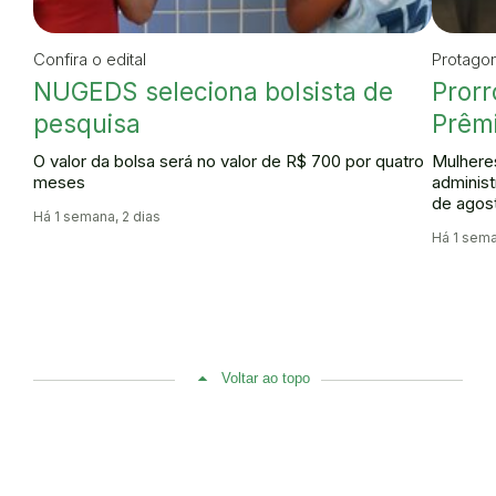
Confira o edital
Protago
NUGEDS seleciona bolsista de
Prorr
pesquisa
Prêmi
O valor da bolsa será no valor de R$ 700 por quatro
Mulhere
meses
administ
de agos
Há 1 semana, 2 dias
Há 1 sema
Voltar ao topo