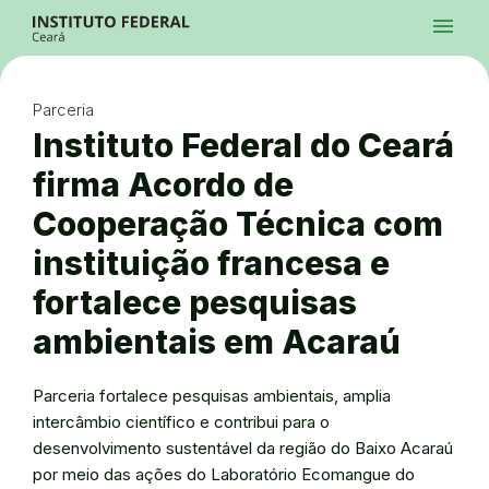
Ir para a página inicial
Início
Processos Seletivos
Cursos
Campi
Institucional
menu
Acesso à Informação
Contatos
Sistemas
Ir para a busca
Central de Atendimento
Acessibilidade
Créditos
Alto Contraste
Modo Escuro
Busca
contrast
dark_mode
search
Instagram
Twitter/X
Facebook
Linkedin
Youtube
Ir para o menu principal
Menu
Ir para o conteúdo
Ir para o rodapé
Parceria
Alto Contraste
Login da Área Administrativa
Instituto Federal do Ceará
Acessibilidade
firma Acordo de
Cooperação Técnica com
instituição francesa e
fortalece pesquisas
ambientais em Acaraú
Parceria fortalece pesquisas ambientais, amplia
intercâmbio científico e contribui para o
desenvolvimento sustentável da região do Baixo Acaraú
por meio das ações do Laboratório Ecomangue do