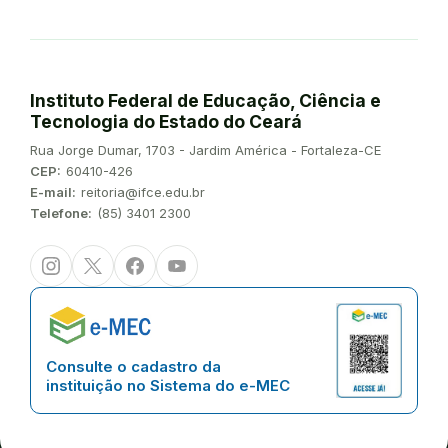
Instituto Federal de Educação, Ciência e
Tecnologia do Estado do Ceará
Endereço:
Rua Jorge Dumar, 1703 - Jardim América - Fortaleza-CE
CEP:
60410-426
E-mail:
reitoria@ifce.edu.br
Telefone:
(85) 3401 2300
Instagram
Twitter/X
Facebook
Youtube
Consulte o cadastro da
instituição no Sistema do e-MEC