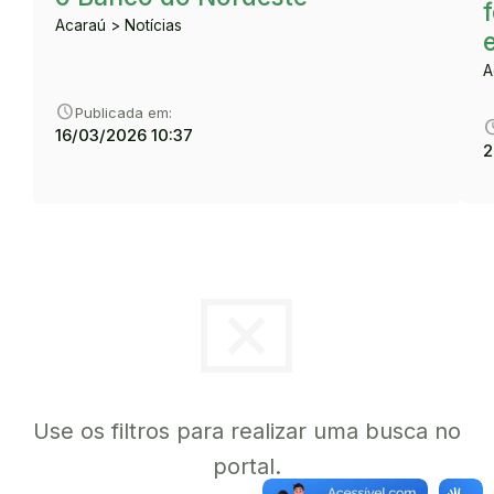
Acaraú > Notícias
A
schedule
Publicada em:
sche
16/03/2026 10:37
2
cancel_presentation
Use os filtros para realizar uma busca no
portal.