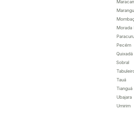
Maracan
Marang
Momba
Morada 
Paracur
Pecém
Quixadá
Sobral
Tabuleir
Tauá
Tianguá
Ubajara
Umirim