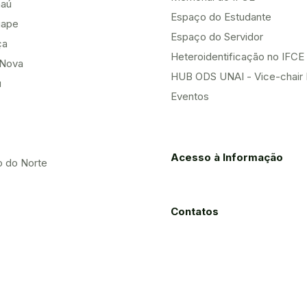
aú
Espaço do Estudante
uape
Espaço do Servidor
ça
Heteroidentificação no IFCE
Nova
HUB ODS UNAI - Vice-chair
u
Eventos
Acesso à Informação
o do Norte
Contatos