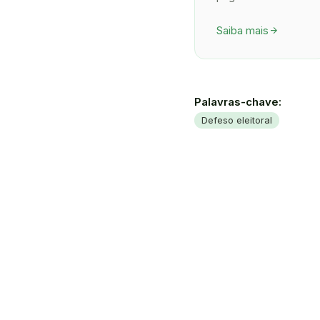
Saiba mais
arrow_forward
Palavras-chave:
Defeso eleitoral