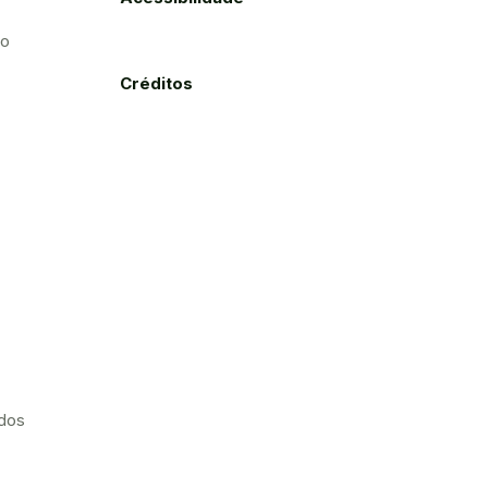
to
Créditos
ados