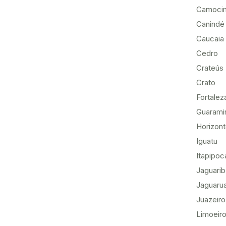
Camoci
Canindé
Caucaia
Cedro
Crateús
Crato
Fortalez
Guarami
Horizon
Iguatu
Itapipoc
Jaguari
Jaguaru
Juazeiro
Limoeiro