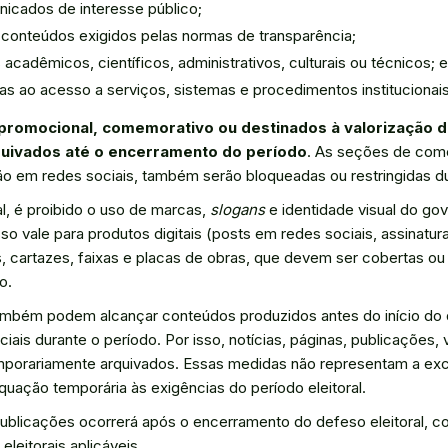
nicados de interesse público;
onteúdos exigidos pelas normas de transparência;
acadêmicos, científicos, administrativos, culturais ou técnicos; e
as ao acesso a serviços, sistemas e procedimentos institucionais
promocional, comemorativo ou destinados à valorização de
uivados até o encerramento do período
. As seções de com
ção em redes sociais, também serão bloqueadas ou restringidas d
al, é proibido o uso de marcas,
slogans
e identidade visual do gov
o vale para produtos digitais (posts em redes sociais, assinatur
as, cartazes, faixas e placas de obras, que devem ser cobertas ou 
o.
s também podem alcançar conteúdos produzidos antes do início 
ciais durante o período. Por isso, notícias, páginas, publicações,
mporariamente arquivados. Essas medidas não representam a excl
ação temporária às exigências do período eleitoral.
publicações ocorrerá após o encerramento do defeso eleitoral, 
eleitorais aplicáveis.