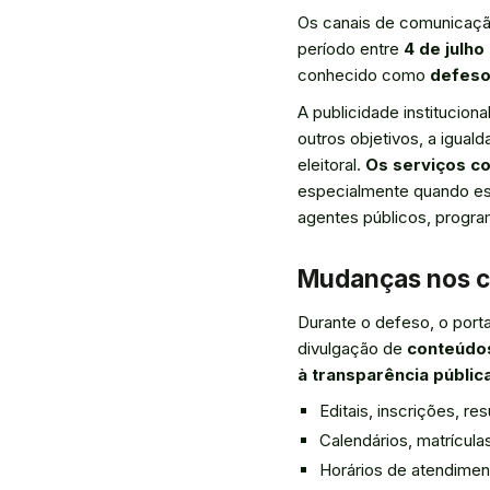
Os canais de comunicação 
período entre
4 de julho
conhecido como
defeso 
A publicidade institucio
outros objetivos, a igual
eleitoral.
Os serviços c
especialmente quando es
agentes públicos, progra
Mudanças nos ca
Durante o defeso, o portal
divulgação de
conteúdo
à transparência públic
Editais, inscrições, r
Calendários, matrícul
Horários de atendimen