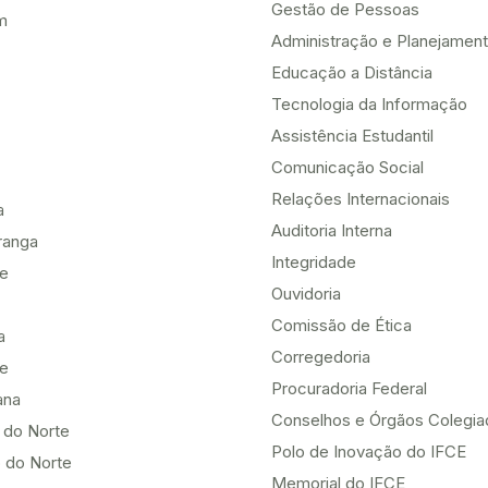
Gestão de Pessoas
m
Administração e Planejamen
Educação a Distância
Tecnologia da Informação
Assistência Estudantil
Comunicação Social
Relações Internacionais
a
Auditoria Interna
ranga
Integridade
te
Ouvidoria
Comissão de Ética
a
Corregedoria
be
Procuradoria Federal
ana
Conselhos e Órgãos Colegi
 do Norte
Polo de Inovação do IFCE
 do Norte
Memorial do IFCE