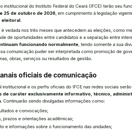
institucional do Instituto Federal do Ceará (IFCE) terão seu fu
 e 25 de outubro de 2026
, em cumprimento à legislação vigent
eleitoral
.
nal é vedada nos três meses que antecedem as eleições, como med
dade de oportunidades entre candidatos e a separação entre inter
ontinuam funcionando normalmente
, tendo somente a sua div
sa comunicação puder ser interpretada como promoção de gover
mas, obras, serviços ou resultados de gestão.
nais oficiais de comunicação
 institucional e os perfis oficiais do IFCE nas redes sociais serão 
s de caráter exclusivamente informativo, técnico, adminis
a
. Continuarão sendo divulgadas informações como:
esultados e convocações;
as, prazos e orientações acadêmicas;
to e informações sobre o funcionamento das unidades;