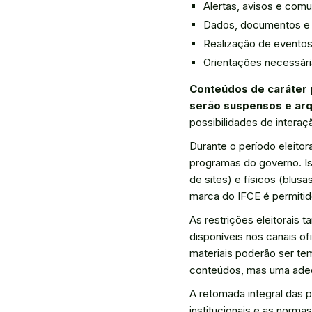
Alertas, avisos e comu
Dados, documentos e c
Realização de eventos 
Orientações necessári
Conteúdos de caráter 
serão suspensos e arq
possibilidades de intera
Durante o período eleitor
programas do governo. Iss
de sites) e físicos (blus
marca do IFCE é permitid
As restrições eleitorai
disponíveis nos canais ofi
materiais poderão ser te
conteúdos, mas uma adequ
A retomada integral das 
institucionais e as normas 