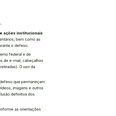
.
 ações institucionais
entários, bem como as
urante o defeso.
erno federal e de
as de e-mail, cabeçalhos
retiradas). O uso da
do defeso que permaneçam
 vídeos, imagens e outros
usão definitiva dos
conforme as orientações