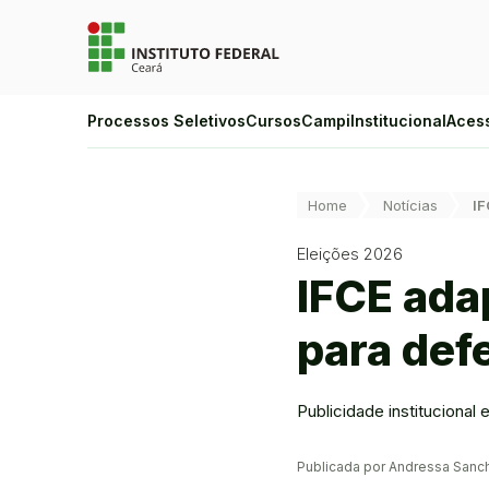
Ir para a página inicial
Ir para a busca
Ir para o menu principal
Ir para o conteúdo
Ir para o rodapé
Alto Contraste
Processos Seletivos
Cursos
Campi
Institucional
Aces
Login da Área Administrativa
Acessibilidade
Você está aqui:
Home
Notícias
IF
Eleições 2026
IFCE ada
para defe
Publicidade instituciona
Publicada por Andressa San