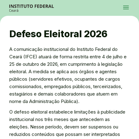
Ir para a página inicial
Início
Processos Seletivos
Cursos
Campi
Institucional
menu
Acesso à Informação
Contatos
Sistemas
Ir para a busca
Central de Atendimento
Acessibilidade
Créditos
Alto Contraste
Modo Escuro
Busca
contrast
dark_mode
search
Instagram
Twitter/X
Facebook
Linkedin
Youtube
Ir para o menu principal
Menu
Ir para o conteúdo
Ir para o rodapé
Defeso Eleitoral 2026
Alto Contraste
Login da Área Administrativa
Acessibilidade
A comunicação institucional do Instituto Federal do
Ceará (IFCE) atuará de forma restrita entre 4 de julho e
25 de outubro de 2026, em cumprimento à legislação
eleitoral. A medida se aplica aos órgãos e agentes
públicos (servidores efetivos, ocupantes de cargos
comissionados, empregados públicos, terceirizados,
estagiários e demais colaboradores que atuem em
nome da Administração Pública).
O defeso eleitoral estabelece limitações à publicidade
institucional nos três meses que antecedem as
eleições. Nesse período, devem ser suspensos ou
reduzidos conteúdos que possam ser interpretados