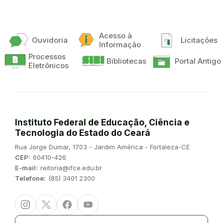
Acesso à
Ouvidoria
Licitações
Informação
Processos
Bibliotecas
Portal Antigo
Eletrônicos
Instituto Federal de Educação, Ciência e
Tecnologia do Estado do Ceará
Endereço:
Rua Jorge Dumar, 1703 - Jardim América - Fortaleza-CE
CEP:
60410-426
E-mail:
reitoria@ifce.edu.br
Telefone:
(85) 3401 2300
Instagram
Twitter/X
Facebook
Youtube