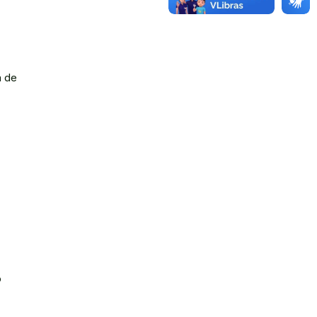
a de
o