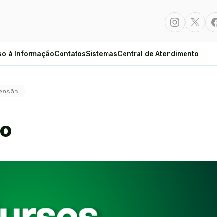
Instagram
Twitte
so à Informação
Contatos
Sistemas
Central de Atendimento
tensão
ão