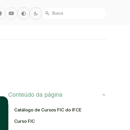
r/X
Facebook
Youtube
Alto Contraste
Modo Escuro
contrast
dark_mode
search
Conteúdo da página
Catálogo de Cursos FIC do IFCE
Curso FIC