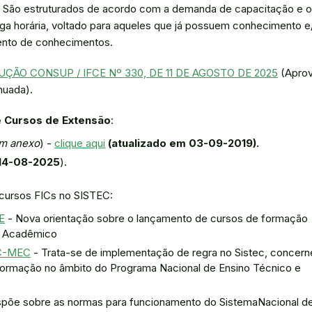
o. São estruturados de acordo com a demanda de capacitação e 
ga horária, voltado para aqueles que já possuem conhecimento e
ento de conhecimentos.
ÇÃO CONSUP / IFCE Nº 330, DE 11 DE AGOSTO DE 2025
(Aprov
nuada).
 Cursos de Extensão
:
em anexo
) -
clique aqui
(atualizado em 03-09-2019).
 14-08-2025
).
cursos FICs no SISTEC:
E
- Nova orientação sobre o lançamento de cursos de formação
ma Acadêmico
EC-MEC
- Trata-se de implementação de regra no Sistec, concern
Formação no âmbito do Programa Nacional de Ensino Técnico e
spõe sobre as normas para funcionamento do SistemaNacional d