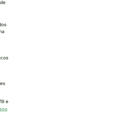
 de
dos
 na
icos
zes
19 e
esso