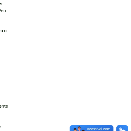
os
/ou
a o
ente
e