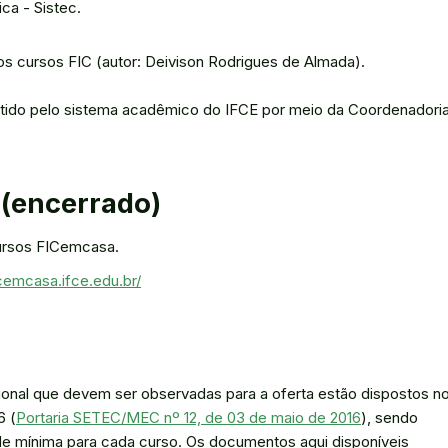
ca - Sistec.
s cursos FIC (autor: Deivison Rodrigues de Almada).
itido pelo sistema acadêmico do IFCE por meio da Coordenadori
(encerrado)
ursos FICemcasa.
icemcasa.ifce.edu.br/
sional que devem ser observadas para a oferta estão dispostos n
6 (
Portaria SETEC/MEC nº 12, de 03 de maio de 2016
), sendo
ade mínima para cada curso. Os documentos aqui disponíveis