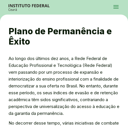
Ir para a página inicial
Início
Processos Seletivos
Cursos
Campi
Institucional
menu
Acesso à Informação
Contatos
Sistemas
Ir para a busca
Central de Atendimento
Acessibilidade
Créditos
Alto Contraste
Modo Escuro
Busca
contrast
dark_mode
search
Instagram
Twitter/X
Facebook
Linkedin
Youtube
Ir para o menu principal
Menu
Ir para o conteúdo
Ir para o rodapé
Plano de Permanência e
Alto Contraste
Login da Área Administrativa
Êxito
Acessibilidade
Ao longo dos últimos dez anos, a Rede Federal de
Educação Profissional e Tecnológica (Rede Federal)
vem passando por um processo de expansão e
interiorização do ensino profissional com a finalidade de
democratizar a sua oferta no Brasil. No entanto, durante
esse período, os seus índices de evasão e de retenção
acadêmica têm sidos significativos, contrariando a
perspectiva de universalização do acesso à educação e
da garantia da permanência.
No decorrer desse tempo, várias iniciativas de combate