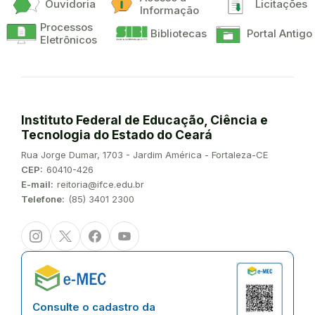
Ouvidoria
Licitações
Informação
Processos
Bibliotecas
Portal Antigo
Eletrônicos
Instituto Federal de Educação, Ciência e
Tecnologia do Estado do Ceará
Endereço:
Rua Jorge Dumar, 1703 - Jardim América - Fortaleza-CE
CEP:
60410-426
E-mail:
reitoria@ifce.edu.br
Telefone:
(85) 3401 2300
Instagram
Twitter/X
Facebook
Youtube
Consulte o cadastro da