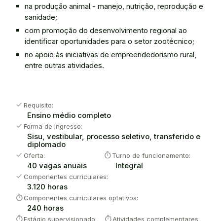
na produção animal - manejo, nutrição, reprodução e
sanidade;
com promoção do desenvolvimento regional ao
identificar oportunidades para o setor zootécnico;
no apoio às iniciativas de empreendedorismo rural,
entre outras atividades.
check
Requisito:
Ensino médio completo
check
Forma de ingresso:
Sisu, vestibular, processo seletivo, transferido e
diplomado
check
timer
Oferta:
Turno de funcionamento:
40 vagas anuais
Integral
check
Componentes curriculares:
3.120 horas
timer
Componentes curriculares optativos:
240 horas
timer
timer
Estágio supervisionado:
Atividades complementares: