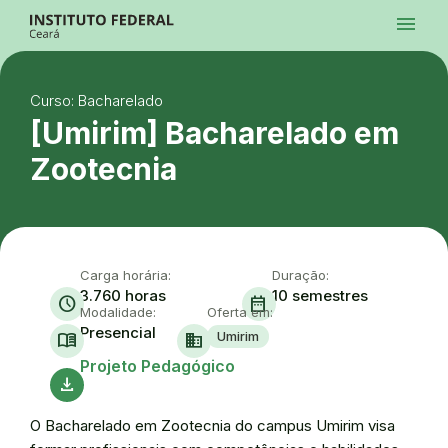
Ir para a página inicial
menu
Ir para a busca
Ir para o menu principal
Menu
Ir para o conteúdo
Ir para o rodapé
Curso: Bacharelado
Alto Contraste
Login da Área Administrativa
[Umirim] Bacharelado em
Acessibilidade
Zootecnia
Carga horária:
Duração:
3.760 horas
10 semestres
schedule
date_range
Modalidade:
Oferta em:
Presencial
Umirim
menu_book
domain
Ace
Projeto Pedagógico
download
O Bacharelado em Zootecnia do campus Umirim visa