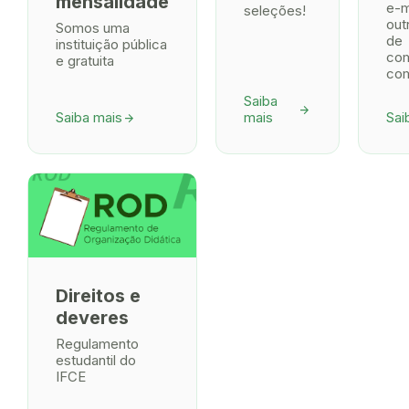
mensalidade
e-m
seleções!
out
Somos uma
de
instituição pública
co
e gratuita
com
Saiba
arrow_forward
Saiba mais
mais
Sai
arrow_forward
Direitos e
deveres
Regulamento
estudantil do
IFCE