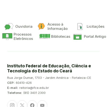
Acesso à
Ouvidoria
Licitações
Informação
Processos
Bibliotecas
Portal Antigo
Eletrônicos
Instituto Federal de Educação, Ciência e
Tecnologia do Estado do Ceará
Endereço:
Rua Jorge Dumar, 1703 - Jardim América - Fortaleza-CE
CEP:
60410-426
E-mail:
reitoria@ifce.edu.br
Telefone:
(85) 3401 2300
Instagram
Twitter/X
Facebook
Youtube