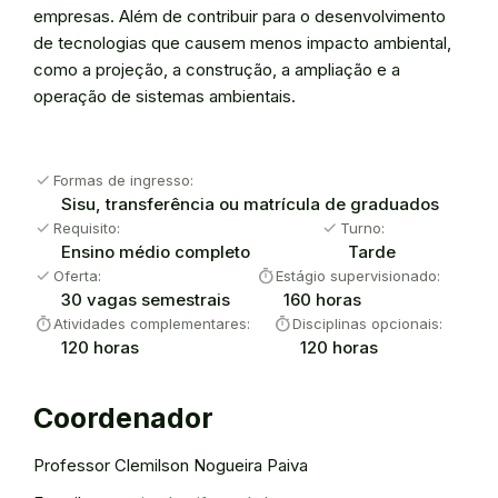
empresas. Além de contribuir para o desenvolvimento
de tecnologias que causem menos impacto ambiental,
como a projeção, a construção, a ampliação e a
operação de sistemas ambientais.
check
Formas de ingresso:
Sisu, transferência ou matrícula de graduados
check
check
Requisito:
Turno:
Ensino médio completo
Tarde
check
timer
Oferta:
Estágio supervisionado:
30 vagas semestrais
160 horas
timer
timer
Atividades complementares:
Disciplinas opcionais:
120 horas
120 horas
Coordenador
Professor Clemilson Nogueira Paiva