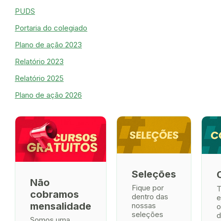
PUDS
Portaria do colegiado
Plano de ação 2023
Relatório 2023
Relatório 2025
Plano de ação 2026
Seleções
Não
Fique por
T
cobramos
dentro das
e
mensalidade
nossas
o
seleções
d
Somos uma