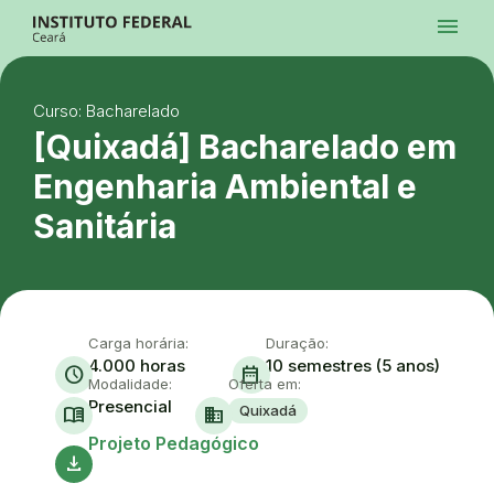
Ir para a página inicial
menu
Ir para a busca
Ir para o menu principal
Menu
Ir para o conteúdo
Ir para o rodapé
Curso: Bacharelado
Alto Contraste
Login da Área Administrativa
[Quixadá] Bacharelado em
Acessibilidade
Engenharia Ambiental e
Sanitária
Carga horária:
Duração:
4.000 horas
10 semestres (5 anos)
schedule
date_range
Modalidade:
Oferta em:
Presencial
Quixadá
menu_book
domain
Ace
Projeto Pedagógico
download