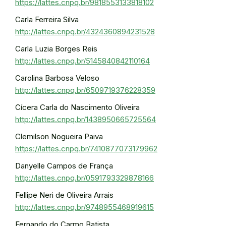
https://lattes.cnpq.br/9818553133818102
Carla Ferreira Silva
http://lattes.cnpq.br/4324360894231528
Carla Luzia Borges Reis
http://lattes.cnpq.br/5145840842110164
Carolina Barbosa Veloso
http://lattes.cnpq.br/6509719376228359
Cícera Carla do Nascimento Oliveira
http://lattes.cnpq.br/1438950665725564
Clemilson Nogueira Paiva
https://lattes.cnpq.br/7410877073179962
Danyelle Campos de França
http://lattes.cnpq.br/0591793329878166
Fellipe Neri de Oliveira Arrais
http://lattes.cnpq.br/9748955468919615
Fernando do Carmo Batista