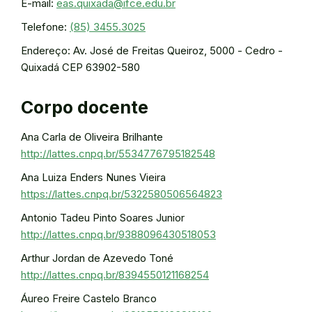
E-mail:
eas.quixada@ifce.edu.br
Telefone:
(85) 3455.3025
Endereço: Av. José de Freitas Queiroz, 5000 - Cedro -
Quixadá CEP 63902-580
Corpo docente
Ana Carla de Oliveira Brilhante
http://lattes.cnpq.br/5534776795182548
Ana Luiza Enders Nunes Vieira
https://lattes.cnpq.br/5322580506564823
Antonio Tadeu Pinto Soares Junior
http://lattes.cnpq.br/9388096430518053
Arthur Jordan de Azevedo Toné
http://lattes.cnpq.br/8394550121168254
Áureo Freire Castelo Branco