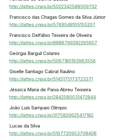
http://lattes.cnpq.br/5022342588509702
Francisco das Chagas Gomes da Silva Júnior
http://lattes.cnpq.br/5769548105155207
Francisco Delfábio Teixeira de Oliveira
http://lattes.cnpq.br/8886799282295607
Geórgia Barguil Colares
http://lattes.cnpq.br/5067180193963556
Giselle Santiago Cabral Raulino
http://lattes.cnpq.br/5145175173723371
Jéssica Maria de Paiva Abreu Teixeira
http://lattes.cnpq.br/2842580031472844
João Luís Sampaio Olímpio
http://lattes.cnpq.br/3175820625417182
Lucas da Silva
http://lattes.cnpq.br/5107720953708408