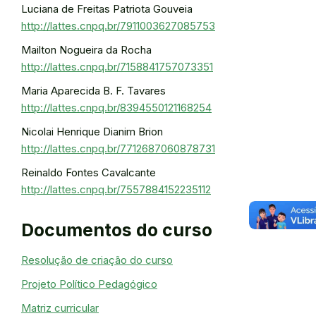
Luciana de Freitas Patriota Gouveia
http://lattes.cnpq.br/7911003627085753
Mailton Nogueira da Rocha
http://lattes.cnpq.br/7158841757073351
Maria Aparecida B. F. Tavares
http://lattes.cnpq.br/8394550121168254
Nicolai Henrique Dianim Brion
http://lattes.cnpq.br/7712687060878731
Reinaldo Fontes Cavalcante
http://lattes.cnpq.br/7557884152235112
Documentos do curso
Resolução de criação do curso
Projeto Político Pedagógico
Matriz curricular