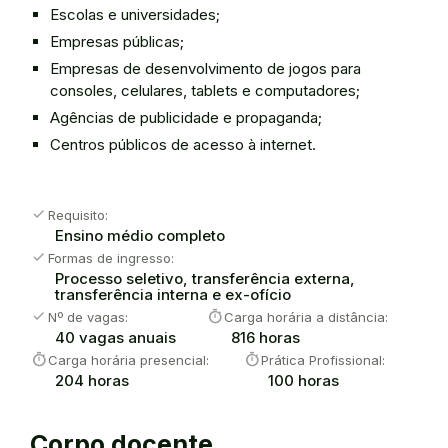
Escolas e universidades;
Empresas públicas;
Empresas de desenvolvimento de jogos para
consoles, celulares, tablets e computadores;
Agências de publicidade e propaganda;
Centros públicos de acesso à internet.
check
Requisito:
Ensino médio completo
check
Formas de ingresso:
Processo seletivo, transferência externa,
transferência interna e ex-ofício
check
timer
Nº de vagas:
Carga horária a distância:
40 vagas anuais
816 horas
timer
timer
Carga horária presencial:
Prática Profissional:
204 horas
100 horas
Corpo docente