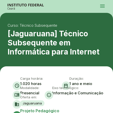
Ir para a página inicial
menu
Ir para a busca
Ir para o menu principal
Menu
Ir para o conteúdo
Ir para o rodapé
Curso: Técnico Subsequente
Alto Contraste
Login da Área Administrativa
[Jaguaruana] Técnico
Acessibilidade
Subsequente em
Informática para Internet
Carga horária:
Duração:
1.020 horas
1 ano e meio
schedule
date_range
Modalidade:
Eixo tecnológico:
Presencial
Informação e Comunicação
menu_book
info
Oferta em:
Jaguaruana
domain
Ace
Projeto Pedagógico