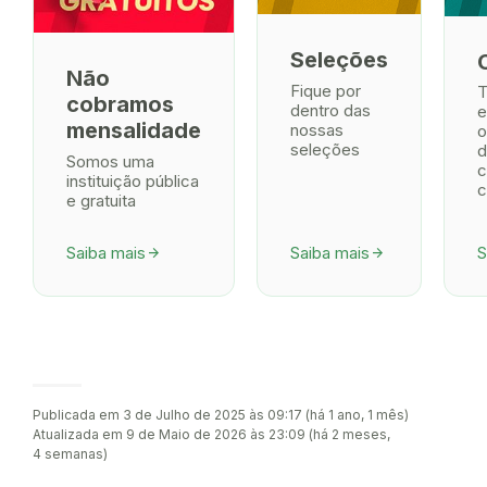
Seleções
Não
Fique por
T
cobramos
dentro das
e
mensalidade
nossas
o
seleções
d
Somos uma
c
instituição pública
c
e gratuita
Saiba mais
Saiba mais
S
arrow_forward
arrow_forward
Publicada em 3 de Julho de 2025 às 09:17 (há 1 ano, 1 mês)
Atualizada em 9 de Maio de 2026 às 23:09 (há 2 meses,
4 semanas)