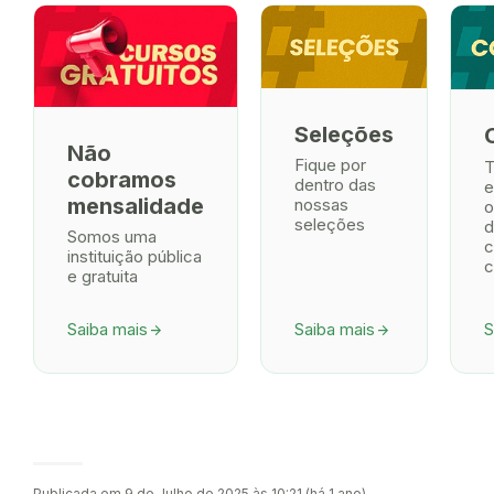
Seleções
Não
Fique por
T
cobramos
dentro das
e
mensalidade
nossas
o
seleções
d
Somos uma
c
instituição pública
c
e gratuita
Saiba mais
Saiba mais
S
arrow_forward
arrow_forward
Publicada em 9 de Julho de 2025 às 10:21 (há 1 ano)