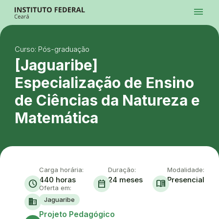
Ir para a página inicial
menu
Ir para a busca
Ir para o menu principal
Menu
Ir para o conteúdo
Ir para o rodapé
Curso: Pós-graduação
Alto Contraste
Login da Área Administrativa
[Jaguaribe]
Acessibilidade
Especialização de Ensino
de Ciências da Natureza e
Matemática
Carga horária:
Duração:
Modalidade:
440 horas
24 meses
Presencial
schedule
date_range
menu_book
Oferta em:
Jaguaribe
domain
Ace
Projeto Pedagógico