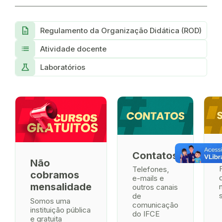
Description
Regulamento da Organização Didática (ROD)
list
Atividade docente
science
Laboratórios
Contatos
Não
Telefones,
cobramos
e-mails e
mensalidade
outros canais
de
Somos uma
comunicação
instituição pública
do IFCE
e gratuita