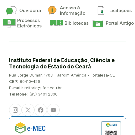
Acesso à
Ouvidoria
Licitações
Informação
Processos
Bibliotecas
Portal Antigo
Eletrônicos
Instituto Federal de Educação, Ciência e
Tecnologia do Estado do Ceará
Endereço:
Rua Jorge Dumar, 1703 - Jardim América - Fortaleza-CE
CEP:
60410-426
E-mail:
reitoria@ifce.edu.br
Telefone:
(85) 3401 2300
Instagram
Twitter/X
Facebook
Youtube