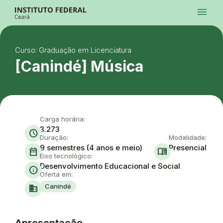
Ir para a página inicial
menu
Ir para a busca
Ir para o menu principal
Menu
Ir para o conteúdo
Ir para o rodapé
Curso: Graduação em Licenciatura
Alto Contraste
Login da Área Administrativa
[Canindé] Música
Acessibilidade
Carga horária:
3.273
schedule
Duração:
Modalidade:
9 semestres (4 anos e meio)
Presencial
date_range
menu_book
Eixo tecnológico:
Desenvolvimento Educacional e Social
info
Oferta em:
Canindé
domain