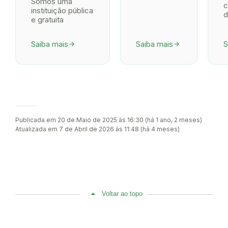
Somos uma
c
instituição pública
d
e gratuita
Saiba mais
Saiba mais
S
arrow_forward
arrow_forward
Publicada em 20 de Maio de 2025 às 16:30 (há 1 ano, 2 meses)
Atualizada em 7 de Abril de 2026 às 11:48 (há 4 meses)
Voltar ao topo