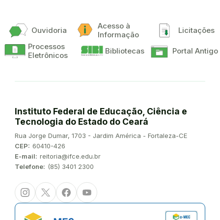
Acesso à
Ouvidoria
Licitações
Informação
Processos
Bibliotecas
Portal Antigo
Eletrônicos
Instituto Federal de Educação, Ciência e
Tecnologia do Estado do Ceará
Endereço:
Rua Jorge Dumar, 1703 - Jardim América - Fortaleza-CE
CEP:
60410-426
E-mail:
reitoria@ifce.edu.br
Telefone:
(85) 3401 2300
Instagram
Twitter/X
Facebook
Youtube