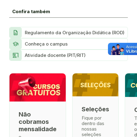
Confira também
Description
Regulamento da Organização Didática (ROD)
school
Conheça o campus
co_present
Atividade docente (PIT/RIT)
Seleções
Não
Fique por
T
cobramos
dentro das
e
mensalidade
nossas
o
seleções
d