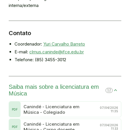
interna/externa
Contato
Coordenador:
Yuri Carvalho Barreto
E-mail:
clmus.caninde@ifce.edu.br
Telefone: (85) 3455-3012
Saiba mais sobre a licenciatura em
12
Música
Canindé - Licenciatura em
07/04/2026
PDF
Música - Colegiado
11:35
Canindé - Licenciatura em
07/04/2026
PDF
Música - Corpo docente
11:33