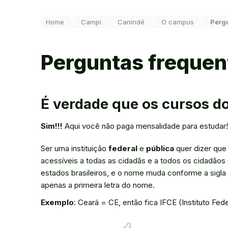
Você está aqui:
Home
Campi
Canindé
O campus
Perg
Perguntas frequen
É verdade que os cursos do
Sim!!!
Aqui você não paga mensalidade para estudar! S
Ser uma instituição
federal
e
pública
quer dizer que
acessíveis a todas as cidadãs e a todos os cidadãos 
estados brasileiros, e o nome muda conforme a sigl
apenas a primeira letra do nome.
Exemplo
: Ceará = CE, então fica IFCE (Instituto Fed