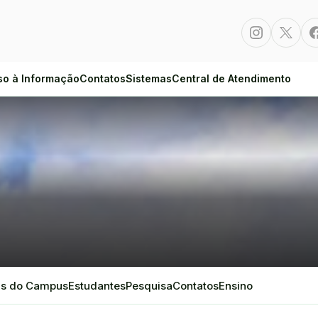
Instagram
Twitte
so à Informação
Contatos
Sistemas
Central de Atendimento
is do Campus
Estudantes
Pesquisa
Contatos
Ensino