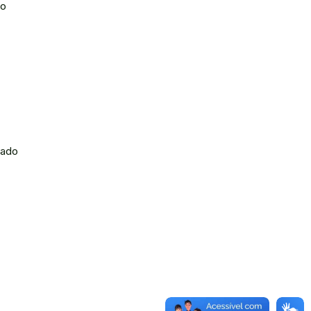
no
tado