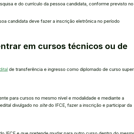
pesquisa e do currículo da pessoa candidata, conforme previsto no
oa candidata deve fazer a inscrição eletrônica no período
entrar em cursos técnicos ou de
ital
de transferência e ingresso como diplomado de curso superi
mente para cursos no mesmo nível e modalidade e mediante a
 edital divulgado no
site
do IFCE, fazer a inscrição e participar da
do IFCE e que pretende mudar para outro curso dentro do mesm