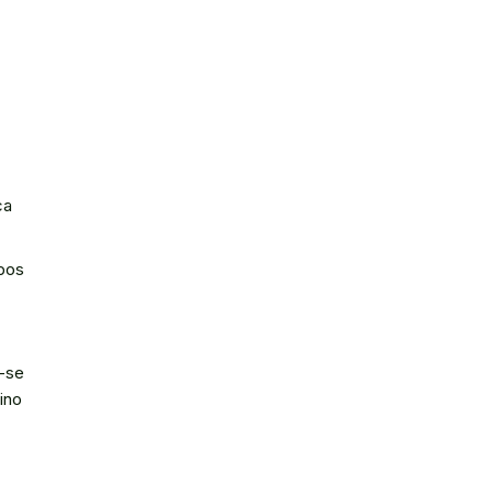
ca
ipos
-­se
ino