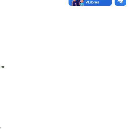
or.
o