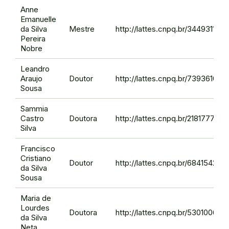
Anne
Emanuelle
da Silva
Mestre
http://lattes.cnpq.br/3449311137
Pereira
Nobre
Leandro
Araujo
Doutor
http://lattes.cnpq.br/73936100
Sousa
Sammia
Castro
Doutora
http://lattes.cnpq.br/218177705
Silva
Francisco
Cristiano
Doutor
http://lattes.cnpq.br/68415425
da Silva
Sousa
Maria de
Lourdes
Doutora
http://lattes.cnpq.br/53010064
da Silva
Neta