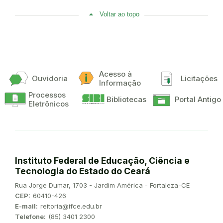
Voltar ao topo
Acesso à
Ouvidoria
Licitações
Informação
Processos
Bibliotecas
Portal Antigo
Eletrônicos
Instituto Federal de Educação, Ciência e
Tecnologia do Estado do Ceará
Endereço:
Rua Jorge Dumar, 1703 - Jardim América - Fortaleza-CE
CEP:
60410-426
E-mail:
reitoria@ifce.edu.br
Telefone:
(85) 3401 2300