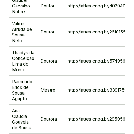
Glauber
Carvalho
Doutor
http://lattes.cnpq.br/40204118
Nobre
Valmir
Arruda de
Doutor
http://lattes.cnpq.br/261015559
Sousa
Neto
Thaidys da
Conceição
Doutora
http://lattes.cnpq.br/57495681
Lima do
Monte
Raimundo
Erick de
Mestre
http://lattes.cnpq.br/33917594
Sousa
Agapto
Ana
Claudia
Doutora
http://lattes.cnpq.br/29505612
Gouveia
de Sousa