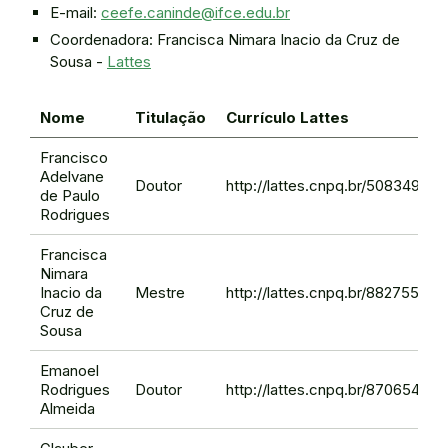
E-mail:
ceefe.caninde@ifce.edu.br
Coordenadora: Francisca Nimara Inacio da Cruz de
Sousa -
Lattes
Nome
Titulação
Currículo Lattes
Francisco
Adelvane
Doutor
http://lattes.cnpq.br/50834966
de Paulo
Rodrigues
Francisca
Nimara
Inacio da
Mestre
http://lattes.cnpq.br/88275530
Cruz de
Sousa
Emanoel
Rodrigues
Doutor
http://lattes.cnpq.br/87065413
Almeida