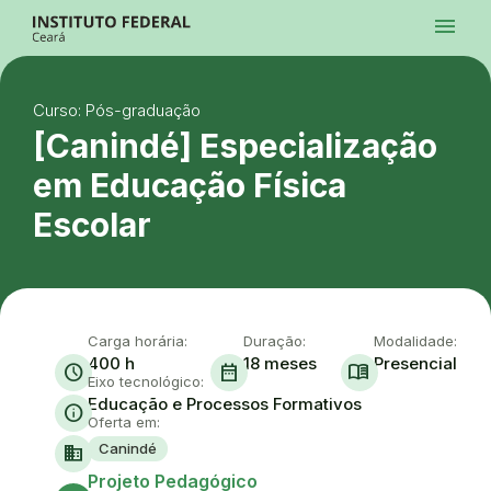
Ir para a página inicial
menu
Ir para a busca
Ir para o menu principal
Menu
Ir para o conteúdo
Ir para o rodapé
Curso: Pós-graduação
Alto Contraste
Login da Área Administrativa
[Canindé] Especialização
Acessibilidade
em Educação Física
Escolar
Carga horária:
Duração:
Modalidade:
400 h
18 meses
Presencial
schedule
date_range
menu_book
Eixo tecnológico:
Educação e Processos Formativos
info
Oferta em:
Canindé
domain
Ace
Projeto Pedagógico