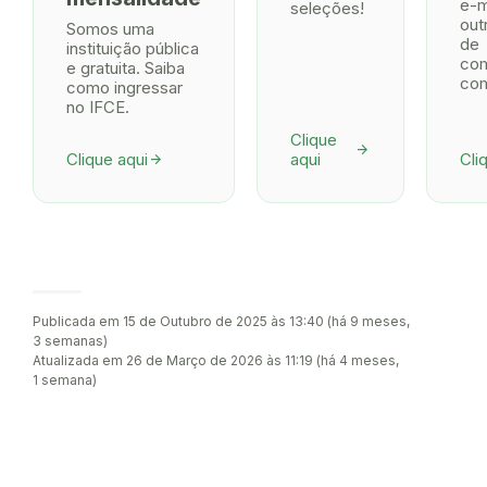
e-m
seleções!
out
Somos uma
de
instituição pública
co
e gratuita. Saiba
com
como ingressar
no IFCE.
Clique
arrow_forward
Clique aqui
aqui
Cli
arrow_forward
Publicada em 15 de Outubro de 2025 às 13:40 (há 9 meses,
3 semanas)
Atualizada em 26 de Março de 2026 às 11:19 (há 4 meses,
1 semana)