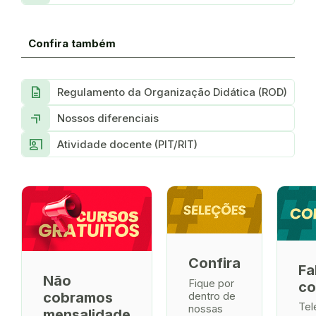
Confira também
Description
Regulamento da Organização Didática (ROD)
More_up
Nossos diferenciais
co_present
Atividade docente (PIT/RIT)
Confira
Fa
Não
Fique por
co
dentro de
cobramos
Tel
nossas
mensalidade