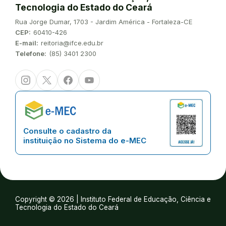
Tecnologia do Estado do Ceará
Endereço:
Rua Jorge Dumar, 1703 - Jardim América - Fortaleza-CE
CEP:
60410-426
E-mail:
reitoria@ifce.edu.br
Telefone:
(85) 3401 2300
Instagram
Twitter/X
Facebook
Youtube
Consulte o cadastro da
instituição no Sistema do e-MEC
Copyright © 2026 | Instituto Federal de Educação, Ciência e
Tecnologia do Estado do Ceará