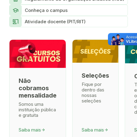
school
Conheça o campus
co_present
Atividade docente (PIT/RIT)
Seleções
Não
Fique por
T
cobramos
dentro das
e
mensalidade
nossas
o
seleções
d
Somos uma
c
instituição pública
d
e gratuita
Saiba mais
Saiba mais
S
arrow_forward
arrow_forward