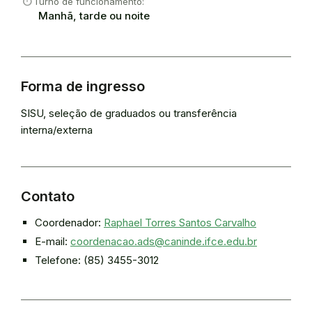
timer
Turno de funcionamento:
Manhã, tarde ou noite
Forma de ingresso
SISU, seleção de graduados ou transferência
interna/externa
Contato
Coordenador:
Raphael Torres Santos Carvalho
E-mail:
coordenacao.ads@caninde.ifce.edu.br
Telefone: (85) 3455-3012