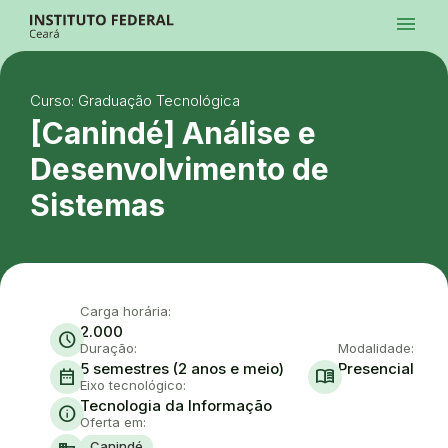
Ir para a página inicial
menu
Ir para a busca
Ir para o menu principal
Menu
Ir para o conteúdo
Ir para o rodapé
Curso: Graduação Tecnológica
Alto Contraste
Login da Área Administrativa
[Canindé] Análise e
Acessibilidade
Desenvolvimento de
Sistemas
Carga horária:
2.000
schedule
Duração:
Modalidade:
5 semestres (2 anos e meio)
Presencial
date_range
menu_book
Eixo tecnológico:
Tecnologia da Informação
info
Oferta em:
Canindé