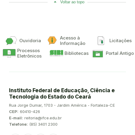
Voltar ao topo
Acesso à
Ouvidoria
Licitações
Informação
Processos
Bibliotecas
Portal Antigo
Eletrônicos
Instituto Federal de Educação, Ciência e
Tecnologia do Estado do Ceará
Endereço:
Rua Jorge Dumar, 1703 - Jardim América - Fortaleza-CE
CEP:
60410-426
E-mail:
reitoria@ifce.edu.br
Telefone:
(85) 3401 2300