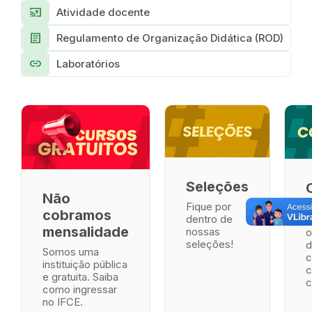
cast_for_education
Atividade docente
article
Regulamento de Organização Didática (ROD)
link
Laboratórios
Seleções
Não
Fique por
T
cobramos
dentro de
e
mensalidade
nossas
o
seleções!
d
Somos uma
c
instituição pública
c
e gratuita. Saiba
como ingressar
no IFCE.