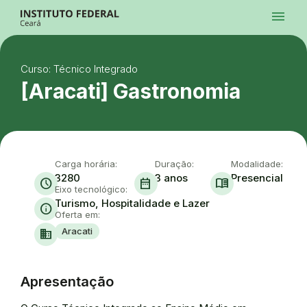
Ir para a página inicial
menu
Ir para a busca
Ir para o menu principal
Menu
Ir para o conteúdo
Ir para o rodapé
Curso: Técnico Integrado
Alto Contraste
Login da Área Administrativa
[Aracati] Gastronomia
Acessibilidade
Carga horária:
Duração:
Modalidade:
3280
3 anos
Presencial
schedule
date_range
menu_book
Eixo tecnológico:
Turismo, Hospitalidade e Lazer
info
Oferta em:
Aracati
domain
Apresentação