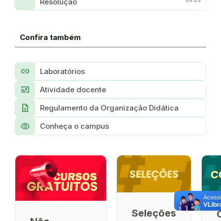
Resolução
Confira também
link
Laboratórios
cast_for_education
Atividade docente
Description
Regulamento da Organização Didática
Visibility
Conheça o campus
Seleções