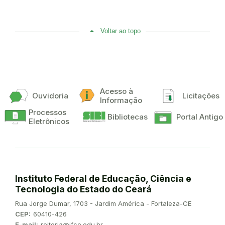
Voltar ao topo
Acesso à
Ouvidoria
Licitações
Informação
Processos
Bibliotecas
Portal Antigo
Eletrônicos
Instituto Federal de Educação, Ciência e
Tecnologia do Estado do Ceará
Endereço:
Rua Jorge Dumar, 1703 - Jardim América - Fortaleza-CE
CEP:
60410-426
E-mail:
reitoria@ifce.edu.br