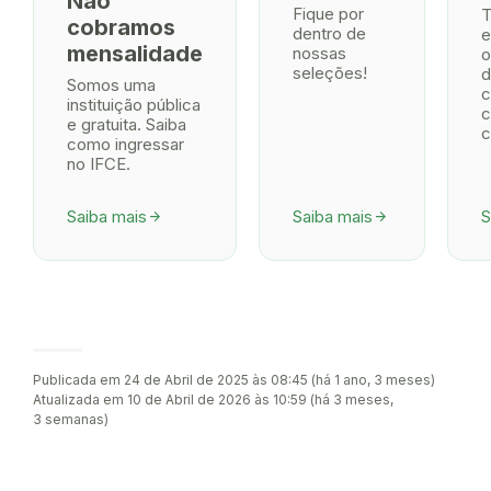
Não
Fique por
T
cobramos
dentro de
e
mensalidade
nossas
o
seleções!
d
Somos uma
c
instituição pública
c
e gratuita. Saiba
c
como ingressar
no IFCE.
Saiba mais
Saiba mais
S
arrow_forward
arrow_forward
Publicada em 24 de Abril de 2025 às 08:45 (há 1 ano, 3 meses)
Atualizada em 10 de Abril de 2026 às 10:59 (há 3 meses,
3 semanas)