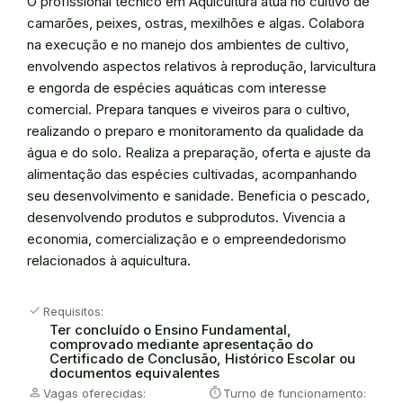
O profissional técnico em Aquicultura atua no cultivo de
camarões, peixes, ostras, mexilhões e algas. Colabora
na execução e no manejo dos ambientes de cultivo,
envolvendo aspectos relativos à reprodução, larvicultura
e engorda de espé­cies aquáticas com interesse
comercial. Prepara tanques e viveiros para o cultivo,
realizando o preparo e monitoramento da qualidade da
água e do solo. Realiza a preparação, oferta e ajuste da
alimentação das espécies cultivadas, acompanhando
seu desenvolvimento e sanidade. Beneficia o pescado,
desenvolvendo produtos e subprodutos. Vivencia a
economia, comercialização e o empreendedorismo
relacionados à aquicultura.
check
Requisitos:
Ter concluído o Ensino Fundamental,
comprovado mediante apresentação do
Certificado de Conclusão, Histórico Escolar ou
documentos equivalentes
person
timer
Vagas oferecidas:
Turno de funcionamento: