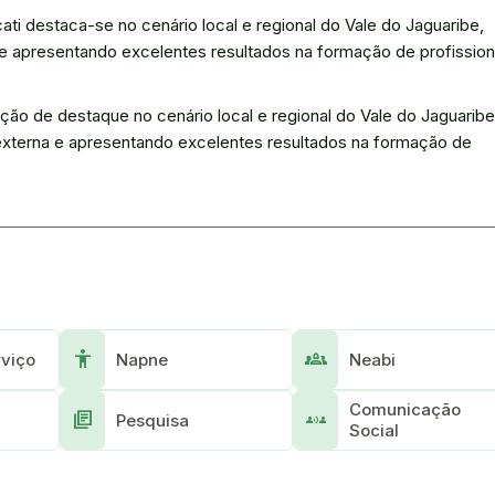
i destaca-se no cenário local e regional do Vale do Jaguaribe,
e apresentando excelentes resultados na formação de profission
ão de destaque no cenário local e regional do Vale do Jaguaribe
xterna e apresentando excelentes resultados na formação de
accessibility
groups_2
rviço
Napne
Neabi
Comunicação
library_books
communication
Pesquisa
Social