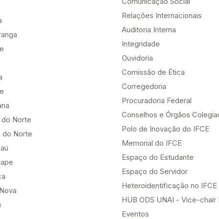
Comunicação Social
Relações Internacionais
a
Auditoria Interna
ranga
Integridade
te
Ouvidoria
Comissão de Ética
a
Corregedoria
be
Procuradoria Federal
ana
Conselhos e Órgãos Colegi
 do Norte
Polo de Inovação do IFCE
 do Norte
Memorial do IFCE
aú
Espaço do Estudante
uape
Espaço do Servidor
ça
Heteroidentificação no IFCE
Nova
HUB ODS UNAI - Vice-chair
u
Eventos