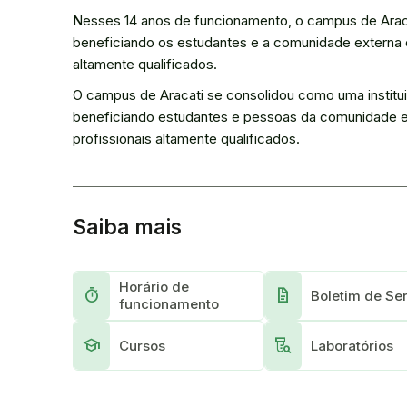
Nesses 14 anos de funcionamento, o campus de Aracat
beneficiando os estudantes e a comunidade externa 
altamente qualificados.
O campus de Aracati se consolidou como uma instituiç
beneficiando estudantes e pessoas da comunidade e
profissionais altamente qualificados.
Saiba mais
Horário de
Timer
docs
Boletim de Se
funcionamento
school
lab_research
Cursos
Laboratórios