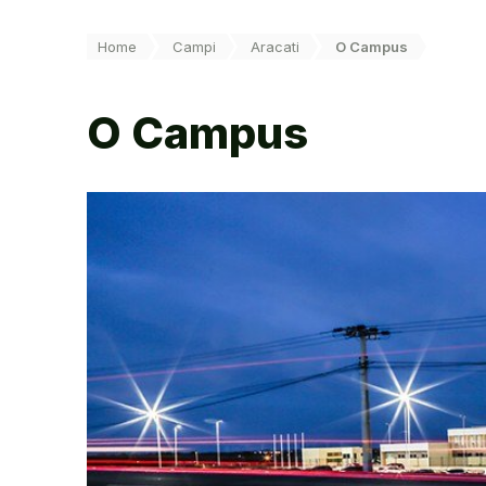
Você está aqui:
Home
Campi
Aracati
O Campus
O Campus