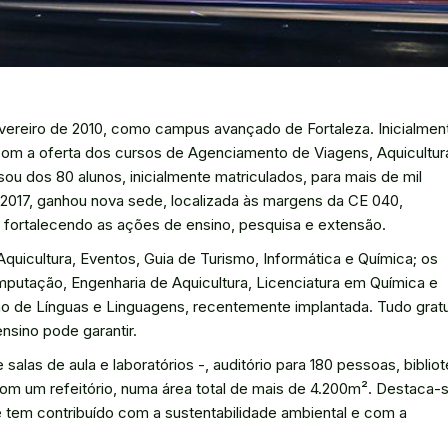
vereiro de 2010, como campus avançado de Fortaleza. Inicialmen
om a oferta dos cursos de Agenciamento de Viagens, Aquicultur
ou dos 80 alunos, inicialmente matriculados, para mais de mil
2017, ganhou nova sede, localizada às margens da CE 040,
e fortalecendo as ações de ensino, pesquisa e extensão.
quicultura, Eventos, Guia de Turismo, Informática e Química; os
putação, Engenharia de Aquicultura, Licenciatura em Química e
no de Línguas e Linguagens, recentemente implantada. Tudo gratu
nsino pode garantir.
alas de aula e laboratórios -, auditório para 180 pessoas, bibliot
 com um refeitório, numa área total de mais de 4.200m². Destaca-
 tem contribuído com a sustentabilidade ambiental e com a