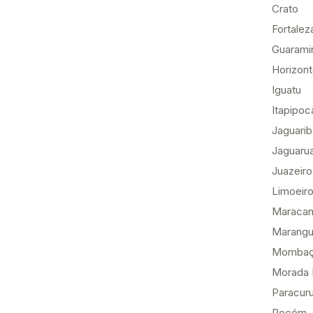
Crato
Fortalez
Guarami
Horizon
Iguatu
Itapipoc
Jaguari
Jaguaru
Juazeiro
Limoeiro
Maracan
Marang
Momba
Morada 
Paracur
Pecém