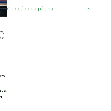
Conteúdo da página
te,
a e
ito
eca,
se