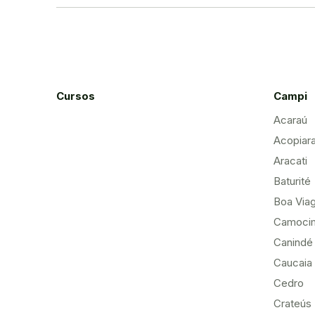
Cursos
Campi
Acaraú
Acopiar
Aracati
Baturité
Boa Via
Camoci
Canindé
Caucaia
Cedro
Crateús