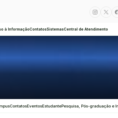
Instagram
Twitte
so à Informação
Contatos
Sistemas
Central de Atendimento
ampus
Contatos
Eventos
Estudante
Pesquisa, Pós-graduação e 