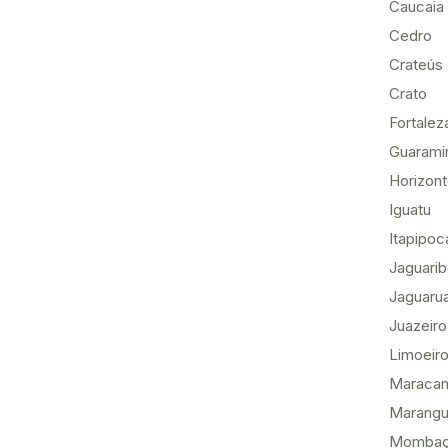
Caucaia
Cedro
Crateús
Crato
Fortalez
Guarami
Horizon
Iguatu
Itapipoc
Jaguari
Jaguaru
Juazeiro
Limoeiro
Maracan
Marang
Momba