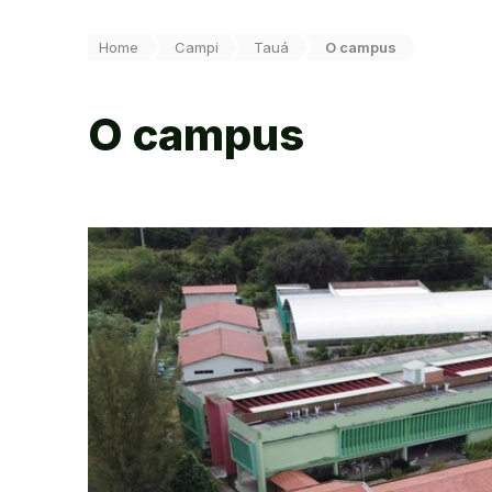
Você está aqui:
Home
Campi
Tauá
O campus
O campus