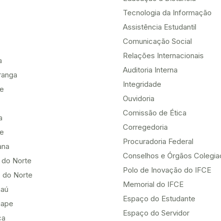
Tecnologia da Informação
Assistência Estudantil
Comunicação Social
Relações Internacionais
a
Auditoria Interna
ranga
Integridade
te
Ouvidoria
Comissão de Ética
a
Corregedoria
be
Procuradoria Federal
ana
Conselhos e Órgãos Colegi
 do Norte
Polo de Inovação do IFCE
 do Norte
Memorial do IFCE
aú
Espaço do Estudante
uape
Espaço do Servidor
ça