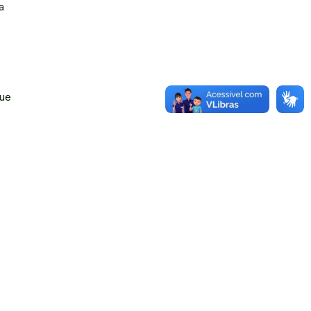
a
que