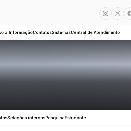
Instagram
Twitte
so à Informação
Contatos
Sistemas
Central de Atendimento
atos
Seleções internas
Pesquisa
Estudante