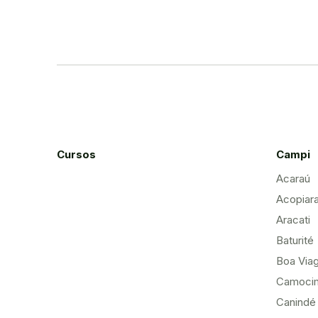
Cursos
Campi
Acaraú
Acopiar
Aracati
Baturité
Boa Via
Camoci
Canindé