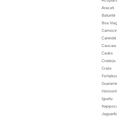
Acopiar
Aracati
Baturité
Boa Via
Camoci
Canindé
Caucaia
Cedro
Crateús
Crato
Fortalez
Guarami
Horizon
Iguatu
Itapipoc
Jaguari