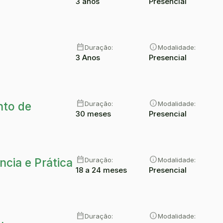
3 anos
Presencial
date_range
info
Duração:
Modalidade:
3 Anos
Presencial
date_range
info
Duração:
Modalidade:
nto de
30 meses
Presencial
date_range
info
Duração:
Modalidade:
cia e Prática
18 a 24 meses
Presencial
date_range
info
Duração:
Modalidade: