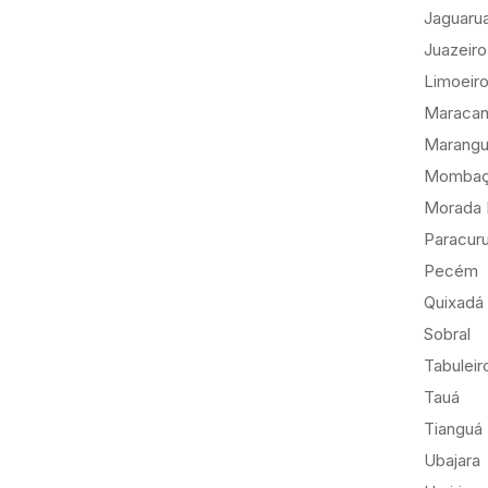
Jaguaru
Juazeiro
Limoeiro
Maracan
Marang
Momba
Morada 
Paracur
Pecém
Quixadá
Sobral
Tabuleir
Tauá
Tianguá
Ubajara