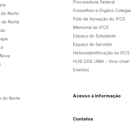
Procuradoria Federal
ana
Conselhos e Órgãos Colegi
 do Norte
Polo de Inovação do IFCE
 do Norte
Memorial do IFCE
aú
Espaço do Estudante
uape
Espaço do Servidor
ça
Heteroidentificação no IFCE
Nova
HUB ODS UNAI - Vice-chair
u
Eventos
Acesso à Informação
o do Norte
Contatos