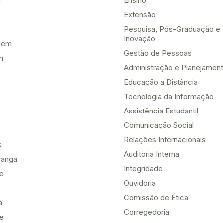
a
Ensino
Extensão
Pesquisa, Pós-Graduação e
Inovação
gem
Gestão de Pessoas
m
Administração e Planejamen
Educação a Distância
Tecnologia da Informação
Assistência Estudantil
Comunicação Social
Relações Internacionais
a
Auditoria Interna
ranga
Integridade
te
Ouvidoria
Comissão de Ética
a
Corregedoria
be