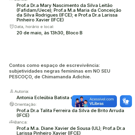
Prof.a Dr.a Mary Nascimento da Silva Leitão
(Fafidam/Uece); Prof.a M.a Maria da Conceição
da Silva Rodrigues (IFCE); e Prof.a Dr.a Larissa
Pinheiro Xavier (IFCE)
alarm
Data, horário e local:
20 de maio, às 13h30, Bloco B
Contos como espaço de escrevivência:
subjetividades negras femininas em NO SEU
PESCOÇO, de Chimamanda Adichie.
person
Autoria:
Antonia Ecleúbia Batista de Oliveira
supervised_user_circle
Orientação:
Prof.a Dr.a Talita Ferreira da Silva de Brito Arruda
(IFCE)
groups
Banca:
Prof.a M.a. Diane Xavier de Sousa (UL); Prof.a Dr.a
Larissa Pinheiro Xavier (IFCE)