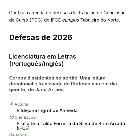
Confira a agenda de defesas de Trabalho de Conclusão
de Curso (TCC) do IFCE
campus
Tabuleiro do Norte.
Defesas de 2026
Licenciatura em Letras
(Português/Inglês)
Corpos dissidentes no sertão: Uma leitura
decolonial e transviada de Redemoinho em dia
quente, de Jarid Arraes
person
Autoria:
Rildejane Ingrid de Almeida
supervised_user_circle
Orientação:
Prof.a Dr.a Talita Ferreira da Silva de Brito Arruda
(IFCE)
groups
Banca: