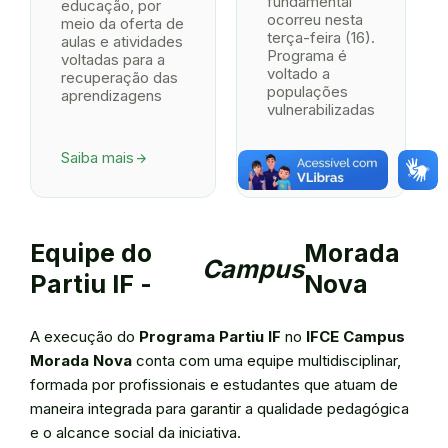
fundamental
educação, por
ocorreu nesta
meio da oferta de
terça-feira (16).
aulas e atividades
Programa é
voltadas para a
voltado a
recuperação das
populações
aprendizagens
vulnerabilizadas
Saiba mais
Saiba mais
arrow_forward
arrow_forward
Equipe do
Morada
Campus
Partiu IF -
Nova
A execução do
Programa Partiu IF
no
IFCE Campus
Morada Nova
conta com uma equipe multidisciplinar,
formada por profissionais e estudantes que atuam de
maneira integrada para garantir a qualidade pedagógica
e o alcance social da iniciativa.