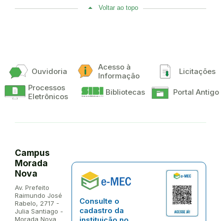
Voltar ao topo
Acesso à
Ouvidoria
Licitações
Informação
Processos
Bibliotecas
Portal Antigo
Eletrônicos
Campus
Morada
Nova
Endereço:
Av. Prefeito
Raimundo José
Consulte o
Rabelo, 2717 -
cadastro da
Julia Santiago -
Morada Nova
instituição no