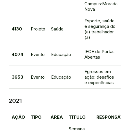
Me
Campus:Morada
Nova
Esporte, saúde
e segurança do
Bra
4130
Projeto
Saúde
(a) trabalhador
de 
(a)
Le
IFCE de Portas
4074
Evento
Educação
Fre
Abertas
de
Egressos em
She
3653
Evento
Educação
ação: desafios
Rom
e experiências
2021
AÇÃO
TIPO
ÁREA
TÍTULO
RESPONSÁVEL
Semana