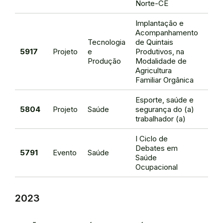
Norte-CE
Implantação e
Acompanhamento
Tecnologia
de Quintais
Leo
5917
Projeto
e
Produtivos, na
Frei
Produção
Modalidade de
de 
Agricultura
Familiar Orgânica
Esporte, saúde e
Brau
5804
Projeto
Saúde
segurança do (a)
de O
trabalhador (a)
I Ciclo de
Debates em
Brau
5791
Evento
Saúde
Saúde
de O
Ocupacional
2023