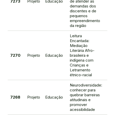
7273
Projeto
Educação
de atender as
de O
demandas dos
discentes e de
pequenos
empreendimento
da região
Leitura
Encantada:
Mediação
Literária Afro-
Ana 
7270
Projeto
Educação
brasileira e
Car
indígena com
Frei
Crianças e
Letramento
étnico-racial
Neurodiversidade:
conhecer para
quebrar barreiras
Anto
7268
Projeto
Educação
atitudinais e
Viei
promover
acessibilidade