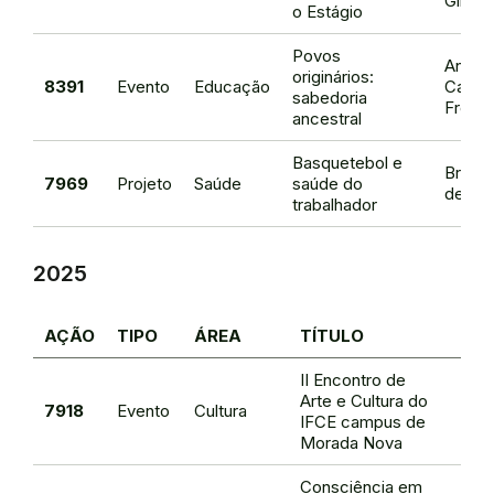
Girao
o Estágio
Povos
Ana Ch
originários:
8391
Evento
Educação
Cardo
sabedoria
Freita
ancestral
Basquetebol e
Brauli
7969
Projeto
Saúde
saúde do
de Oli
trabalhador
2025
AÇÃO
TIPO
ÁREA
TÍTULO
RE
II Encontro de
Arte e Cultura do
Gina
7918
Evento
Cultura
IFCE campus de
Gira
Morada Nova
Consciência em