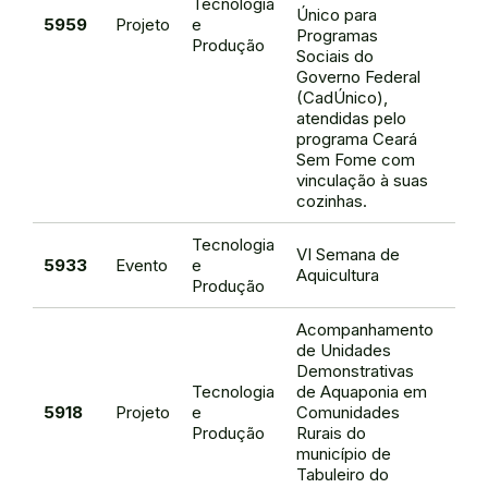
Tecnologia
Leo
Único para
5959
Projeto
e
Frei
Programas
Produção
de 
Sociais do
Governo Federal
(CadÚnico),
atendidas pelo
programa Ceará
Sem Fome com
vinculação à suas
cozinhas.
Tecnologia
VI Semana de
Thi
5933
Evento
e
Aquicultura
da S
Produção
Acompanhamento
de Unidades
Demonstrativas
Tecnologia
de Aquaponia em
Leo
5918
Projeto
e
Comunidades
Frei
Produção
Rurais do
de 
município de
Tabuleiro do