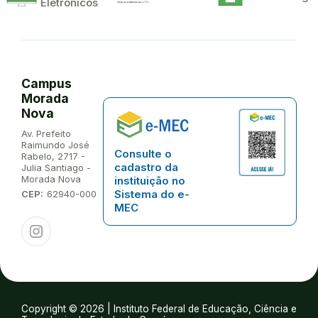
Eletrônicos
Campus
Morada
Nova
Endereço:
Av. Prefeito
Raimundo José
Consulte o
Rabelo, 2717 -
cadastro da
Julia Santiago -
Morada Nova
instituição no
Sistema do e-
CEP:
62940-000
MEC
Instagram
Copyright © 2026 | Instituto Federal de Educação, Ciência e