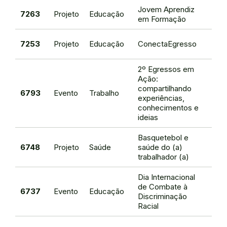
Jovem Aprendiz
Gina
7263
Projeto
Educação
em Formação
Gira
Gina
7253
Projeto
Educação
ConectaEgresso
Gira
2º Egressos em
Ação:
compartilhando
Sher
6793
Evento
Trabalho
experiências,
Rome
conhecimentos e
ideias
Basquetebol e
Brau
6748
Projeto
Saúde
saúde do (a)
de O
trabalhador (a)
Dia Internacional
Rac
de Combate à
6737
Evento
Educação
Mag
Discriminação
Sil
Racial