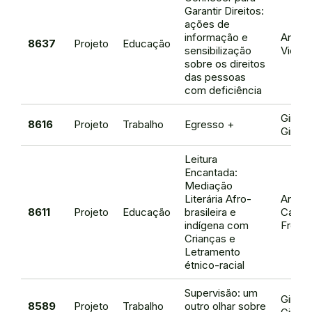
Garantir Direitos:
ações de
informação e
Antoni
8637
Projeto
Educação
sensibilização
Vieira
sobre os direitos
das pessoas
com deficiência
Gina E
8616
Projeto
Trabalho
Egresso +
Girao
Leitura
Encantada:
Mediação
Literária Afro-
Ana Ch
8611
Projeto
Educação
brasileira e
Cardo
indígena com
Freita
Crianças e
Letramento
étnico-racial
Supervisão: um
Gina E
8589
Projeto
Trabalho
outro olhar sobre