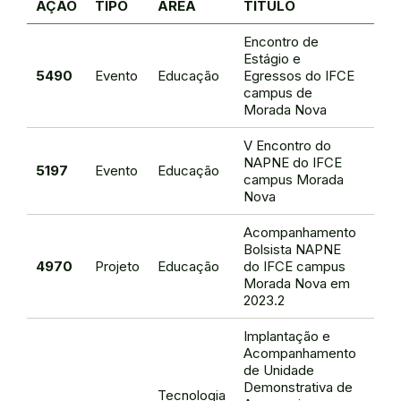
AÇÃO
TIPO
ÁREA
TÍTULO
RE
Encontro de
Estágio e
Gina
5490
Evento
Educação
Egressos do IFCE
Gira
campus de
Morada Nova
V Encontro do
NAPNE do IFCE
Cami
5197
Evento
Educação
campus Morada
Nob
Nova
Acompanhamento
Bolsista NAPNE
Cami
4970
Projeto
Educação
do IFCE campus
Nob
Morada Nova em
2023.2
Implantação e
Acompanhamento
de Unidade
Demonstrativa de
Tecnologia
Leo