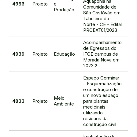
Aquaponia na
4956
Projeto
e
Frei
Comunidade de
Produção
de 
São Cristóvão em
Tabuleiro do
Norte - CE - Edital
PROEXT01/2023
Acompanhamento
de Egressos do
Maur
4939
Projeto
Educação
IFCE campus de
de 
Morada Nova em
2023.2
Espaço Germinar
– Esquematização
e construção de
um novo espaço
Fer
Meio
4833
Projeto
para plantas
Rosa
Ambiente
medicinais
Silv
utilizando
resíduos da
construção civil
Implantação de