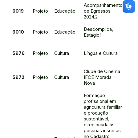
Acompanhamento
Gina
6019
Projeto
Educação
de Egressos
Gira
2024.2
Descomplica,
Gina
6010
Projeto
Educação
Estágio!
Gira
Ana 
5976
Projeto
Cultura
Língua e Cultura
Car
Frei
Clube de Cinema
Rac
5972
Projeto
Cultura
IFCE Morada
Mag
Nova
Sil
Formação
profissional em
agricultura familiar
e produção
sustentável,
direcionada às
pessoas inscritas
no Cadastro