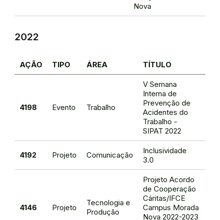
Nova
2022
AÇÃO
TIPO
ÁREA
TÍTULO
RE
V Semana
Interna de
Prevenção de
Vic
4198
Evento
Trabalho
Acidentes do
Lu
Trabalho -
SIPAT 2022
Inclusividade
Lu
4192
Projeto
Comunicação
3.0
Ch
Projeto Acordo
de Cooperação
Mar
Cáritas/IFCE
Tecnologia e
Jac
4146
Projeto
Campus Morada
Produção
Na
Nova 2022-2023