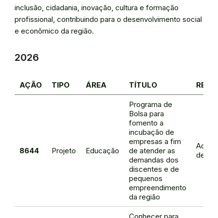
inclusão, cidadania, inovação, cultura e formação
profissional, contribuindo para o desenvolvimento social
e econômico da região.
2026
AÇÃO
TIPO
ÁREA
TÍTULO
RESP
Programa de
Bolsa para
fomento a
incubação de
empresas a fim
Adalia
8644
Projeto
Educação
de atender as
de Oli
demandas dos
discentes e de
pequenos
empreendimento
da região
Conhecer para