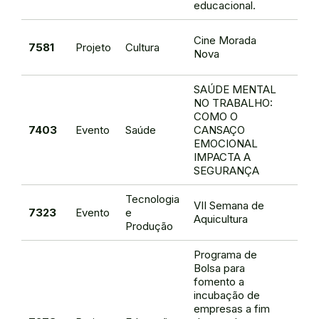
educacional.
Rac
Cine Morada
7581
Projeto
Cultura
Mag
Nova
Sil
SAÚDE MENTAL
NO TRABALHO:
COMO O
Brau
7403
Evento
Saúde
CANSAÇO
de O
EMOCIONAL
IMPACTA A
SEGURANÇA
Tecnologia
VII Semana de
Thi
7323
Evento
e
Aquicultura
da S
Produção
Programa de
Bolsa para
fomento a
incubação de
empresas a fim
Adal