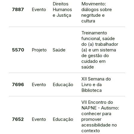
Direitos
Movimento:
Rac
7887
Evento
Humanos
diálogos sobre
Mag
e Justiça
negritude e
Sil
cultura
Treinamento
funcional, saúde
do (a) trabalhador
Brau
5570
Projeto
Saúde
(a) e um sistema
de O
de gestão do
cuidado em
saúde
XII Semana do
Fat
7696
Evento
Educação
Livro e da
Elis
Biblioteca
Arau
VII Encontro do
NAPNE - Autismo:
conhecer para
Anto
7652
Evento
Educação
promover
Viei
acessibilidade no
contexto