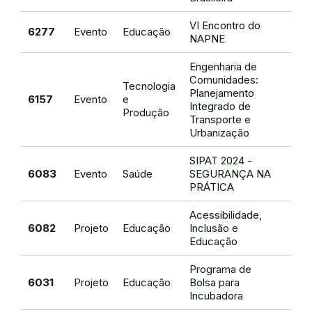
VI Encontro do
Cami
6277
Evento
Educação
NAPNE
Nob
Engenharia de
Comunidades:
Tecnologia
Planejamento
Mari
6157
Evento
e
Integrado de
Nune
Produção
Transporte e
Urbanização
SIPAT 2024 -
Brau
6083
Evento
Saúde
SEGURANÇA NA
de O
PRÁTICA
Acessibilidade,
Cami
6082
Projeto
Educação
Inclusão e
Nob
Educação
Programa de
Adal
6031
Projeto
Educação
Bolsa para
de O
Incubadora