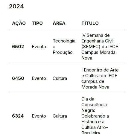
2024
AÇÃO
TIPO
ÁREA
TÍTULO
RE
IV Semana de
Tecnologia
Engenharia Civil
Maur
6502
Evento
e
(SEMEC) do IFCE
de 
Produção
Campus Morada
Nova
I Encontro de Arte
e Cultura do IFCE
Gina
6450
Evento
Cultura
campus de
Gira
Morada Nova
Dia da
Consciência
Negra:
Rac
6324
Evento
Cultura
Celebrando a
Mag
História e a
Sil
Cultura Afro-
Brasileira