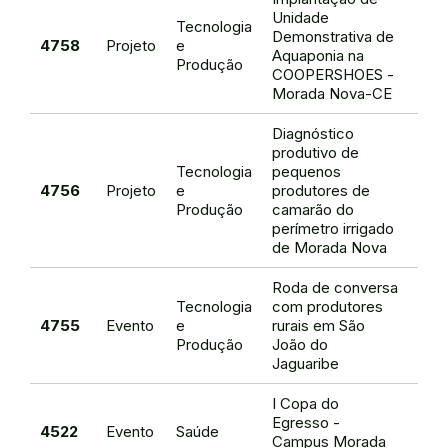
Unidade
Tecnologia
Leo
Demonstrativa de
4758
Projeto
e
Frei
Aquaponia na
Produção
de 
COOPERSHOES -
Morada Nova-CE
Diagnóstico
produtivo de
Tecnologia
pequenos
Leo
4756
Projeto
e
produtores de
Frei
Produção
camarão do
de 
perímetro irrigado
de Morada Nova
Roda de conversa
Tecnologia
com produtores
Leo
4755
Evento
e
rurais em São
Frei
Produção
João do
de 
Jaguaribe
I Copa do
Egresso -
Brau
4522
Evento
Saúde
Campus Morada
de O