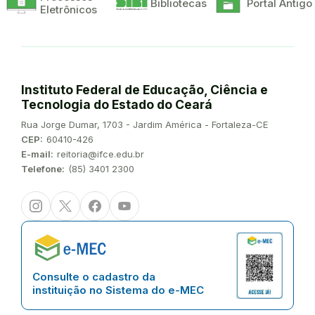
Bibliotecas
Portal Antigo
Eletrônicos
Instituto Federal de Educação, Ciência e
Tecnologia do Estado do Ceará
Endereço:
Rua Jorge Dumar, 1703 - Jardim América - Fortaleza-CE
CEP:
60410-426
E-mail:
reitoria@ifce.edu.br
Telefone:
(85) 3401 2300
Instagram
Twitter/X
Facebook
Youtube
Consulte o cadastro da
instituição no Sistema do e-MEC