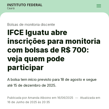
Ir para a página inicial
Início
Processos Seletivos
Cursos
Campi
Institucional
menu
Acesso à Informação
Contatos
Sistemas
Ir para a busca
Central de Atendimento
Acessibilidade
Créditos
Alto Contraste
Modo Escuro
Busca
contrast
dark_mode
search
Instagram
Twitter/X
Facebook
Linkedin
Youtube
Ir para o menu principal
Menu
Ir para o conteúdo
Ir para o rodapé
Bolsas de monitoria discente
Alto Contraste
Login da Área Administrativa
IFCE Iguatu abre
Acessibilidade
inscrições para monitoria
com bolsas de R$ 700:
veja quem pode
participar
A bolsa tem início previsto para 18 de agosto e segue
até 15 de dezembro de 2025.
Publicada por Amanda Alboino em 16/06/2025
―
Atualizada em
16 de Junho de 2025 às 20:35