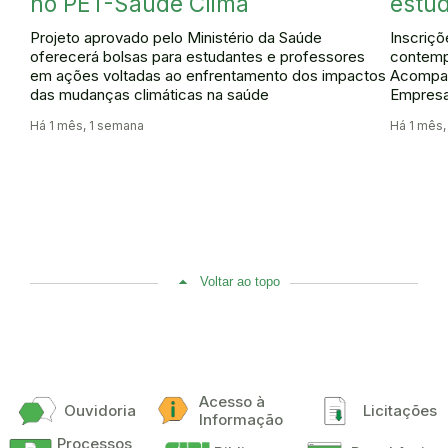
no PET-Saúde Clima
estud
Projeto aprovado pelo Ministério da Saúde
Inscriçõ
oferecerá bolsas para estudantes e professores
contemp
em ações voltadas ao enfrentamento dos impactos
Acompan
das mudanças climáticas na saúde
Empres
Há 1 mês, 1 semana
Há 1 mês
Voltar ao topo
Acesso à
Ouvidoria
Licitações
Informação
Processos