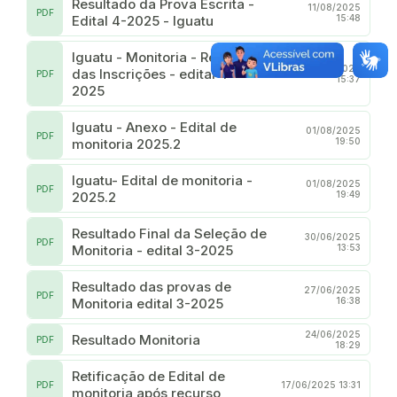
Resultado da Prova Escrita -
11/08/2025
PDF
Edital 4-2025 - Iguatu
15:48
Iguatu - Monitoria - Resultado
06/08/2025
das Inscrições - edital 4 -
PDF
15:37
2025
Iguatu - Anexo - Edital de
01/08/2025
PDF
monitoria 2025.2
19:50
Iguatu- Edital de monitoria -
01/08/2025
PDF
2025.2
19:49
Resultado Final da Seleção de
30/06/2025
PDF
Monitoria - edital 3-2025
13:53
Resultado das provas de
27/06/2025
PDF
Monitoria edital 3-2025
16:38
24/06/2025
Resultado Monitoria
PDF
18:29
Retificação de Edital de
PDF
17/06/2025 13:31
monitoria após recurso