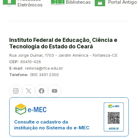
Bibliotecas
Portal Antigo
Eletrônicos
Instituto Federal de Educação, Ciência e
Tecnologia do Estado do Ceará
Endereço:
Rua Jorge Dumar, 1703 - Jardim América - Fortaleza-CE
CEP:
60410-426
E-mail:
reitoria@ifce.edu.br
Telefone:
(85) 3401 2300
Instagram
Twitter/X
Facebook
Youtube
Consulte o cadastro da
instituição no Sistema do e-MEC