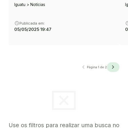
Iguatu > Notícias
I
schedule
sche
Publicada em:
05/05/2025 19:47
0
navigate_before
navigate_next
Anterior
Próxima
Página 1 de 2
cancel_presentation
Use os filtros para realizar uma busca no