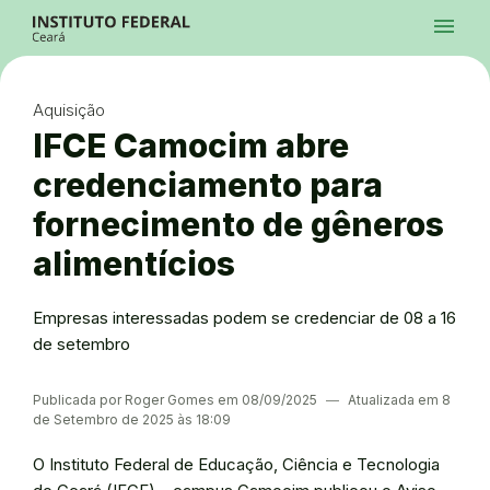
Ir para a página inicial
Início
Processos Seletivos
Cursos
Campi
Institucional
menu
Acesso à Informação
Contatos
Sistemas
Ir para a busca
Central de Atendimento
Acessibilidade
Créditos
Alto Contraste
Modo Escuro
Busca
contrast
dark_mode
search
Instagram
Twitter/X
Facebook
Linkedin
Youtube
Ir para o menu principal
Menu
Ir para o conteúdo
Ir para o rodapé
Aquisição
Alto Contraste
Login da Área Administrativa
IFCE Camocim abre
Acessibilidade
credenciamento para
fornecimento de gêneros
alimentícios
Empresas interessadas podem se credenciar de 08 a 16
de setembro
Publicada por Roger Gomes em 08/09/2025
―
Atualizada em 8
de Setembro de 2025 às 18:09
O Instituto Federal de Educação, Ciência e Tecnologia