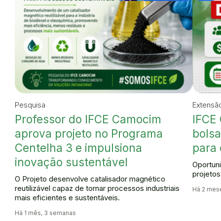
Pesquisa
Extensã
Professor do IFCE Camocim
IFCE
aprova projeto no Programa
bolsa
Centelha 3 e impulsiona
para
inovação sustentável
Oportun
projeto
O Projeto desenvolve catalisador magnético
reutilizável capaz de tornar processos industriais
Há 2 mes
mais eficientes e sustentáveis.
Há 1 mês, 3 semanas