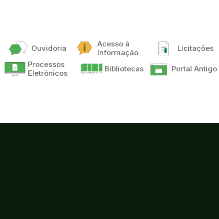
Acesso à
Ouvidoria
Licitações
Informação
Processos
Bibliotecas
Portal Antigo
Eletrônicos
Campus Acaraú
Endereço:
Av. Des. Armando de Souza Louzada, s/nº, bairro Monsenhor
Edson Magalhães - Acaraú-CE
CEP:
62580-000
Instagram
Facebook
Youtube