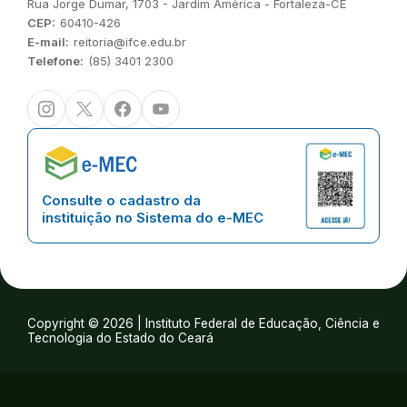
Endereço:
Rua Jorge Dumar, 1703 - Jardim América - Fortaleza-CE
CEP:
60410-426
E-mail:
reitoria@ifce.edu.br
Telefone:
(85) 3401 2300
Instagram
Twitter/X
Facebook
Youtube
Consulte o cadastro da
instituição no Sistema do e-MEC
Copyright © 2026 | Instituto Federal de Educação, Ciência e
Tecnologia do Estado do Ceará