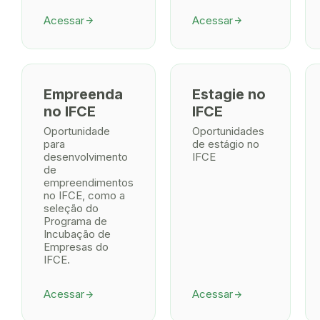
Acessar
Acessar
arrow_forward
arrow_forward
Empreenda
Estagie no
no IFCE
IFCE
Oportunidade
Oportunidades
para
de estágio no
desenvolvimento
IFCE
de
empreendimentos
no IFCE, como a
seleção do
Programa de
Incubação de
Empresas do
IFCE.
Acessar
Acessar
arrow_forward
arrow_forward