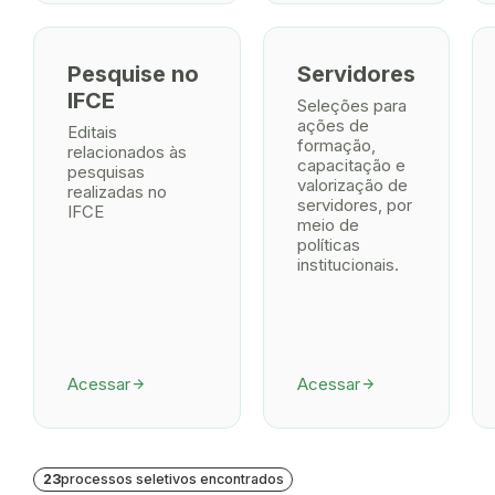
Pesquise no
Servidores
IFCE
Seleções para
ações de
Editais
formação,
relacionados às
capacitação e
pesquisas
valorização de
realizadas no
servidores, por
IFCE
meio de
políticas
institucionais.
Acessar
Acessar
arrow_forward
arrow_forward
23
processos seletivos encontrados