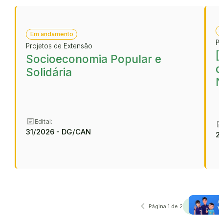
Em andamento
P
Projetos de Extensão
Socioeconomia Popular e
Solidária
article
Edital:
ar
31/2026 - DG/CAN
navigate_before
navigate_next
Anterior
Próxima
Página 1 de 2