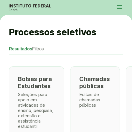
Ir para a página inicial
menu
Ir para a busca
Ir para o menu principal
Menu
Ir para o conteúdo
Ir para o rodapé
Processos seletivos
Alto Contraste
Login da Área Administrativa
Acessibilidade
Resultados
Filtros
Bolsas para
Chamadas
Estudantes
públicas
Seleções para
Editais de
apoio em
chamadas
atividades de
públicas
ensino, pesquisa,
extensão e
assistência
estudantil.