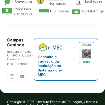
Ouvidoria
Licitações
Informação
Processos
Bibliotecas
Portal Antigo
Eletrônicos
Campus
Canindé
Endereço:
Rodovia BR 020,
km 303 - Jubaia -
Consulte o
Canindé
cadastro da
CEP:
62700000
instituição no
Sistema do e-
Instagram
Youtube
MEC
Copyright © 2026 | Instituto Federal de Educação, Ciência e