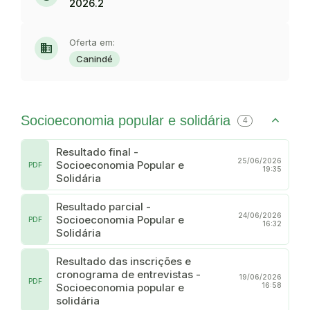
2026.2
Oferta em:
domain
Canindé
Socioeconomia popular e solidária
4
Resultado final -
25/06/2026
Socioeconomia Popular e
PDF
19:35
Solidária
Resultado parcial -
24/06/2026
Socioeconomia Popular e
PDF
16:32
Solidária
Resultado das inscrições e
cronograma de entrevistas -
19/06/2026
PDF
Socioeconomia popular e
16:58
solidária