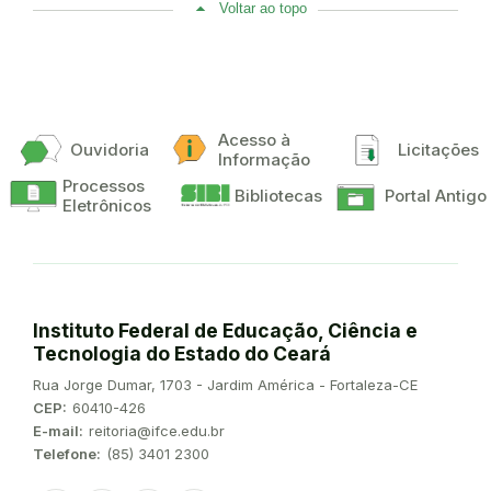
Voltar ao topo
Acesso à
Ouvidoria
Licitações
Informação
Processos
Bibliotecas
Portal Antigo
Eletrônicos
Instituto Federal de Educação, Ciência e
Tecnologia do Estado do Ceará
Endereço:
Rua Jorge Dumar, 1703 - Jardim América - Fortaleza-CE
CEP:
60410-426
E-mail:
reitoria@ifce.edu.br
Telefone:
(85) 3401 2300