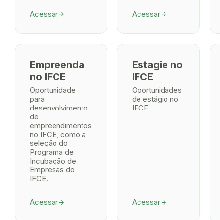
Acessar
Acessar
arrow_forward
arrow_forward
Empreenda
Estagie no
no IFCE
IFCE
Oportunidade
Oportunidades
para
de estágio no
desenvolvimento
IFCE
de
empreendimentos
no IFCE, como a
seleção do
Programa de
Incubação de
Empresas do
IFCE.
Acessar
Acessar
arrow_forward
arrow_forward