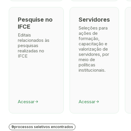
Pesquise no
Servidores
IFCE
Seleções para
ações de
Editais
formação,
relacionados às
capacitação e
pesquisas
valorização de
realizadas no
servidores, por
IFCE
meio de
políticas
institucionais.
Acessar
Acessar
arrow_forward
arrow_forward
9
processos seletivos encontrados