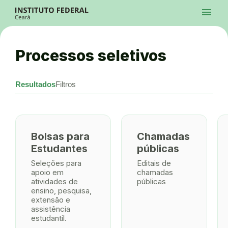
Ir para a página inicial
menu
Ir para a busca
Ir para o menu principal
Menu
Ir para o conteúdo
Ir para o rodapé
Processos seletivos
Alto Contraste
Login da Área Administrativa
Acessibilidade
Resultados
Filtros
Bolsas para
Chamadas
Estudantes
públicas
Seleções para
Editais de
apoio em
chamadas
atividades de
públicas
ensino, pesquisa,
extensão e
assistência
estudantil.