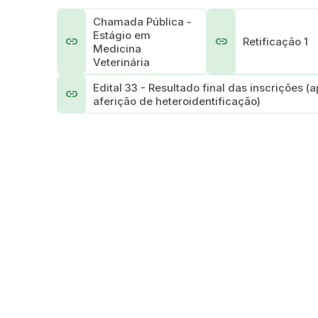
Chamada Pública -
Estágio em
link
link
Retificação 1
Medicina
Veterinária
Edital 33 - Resultado final das inscrições (
link
aferição de heteroidentificação)