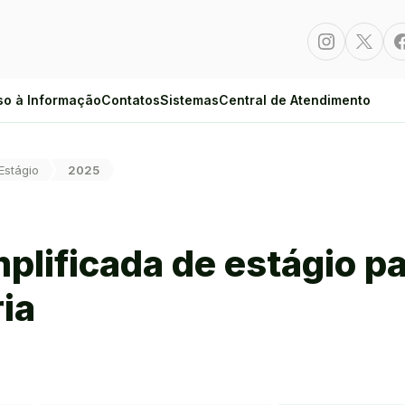
Instagram
Twitte
so à Informação
Contatos
Sistemas
Central de Atendimento
Estágio
2025
mplificada de estágio p
ia