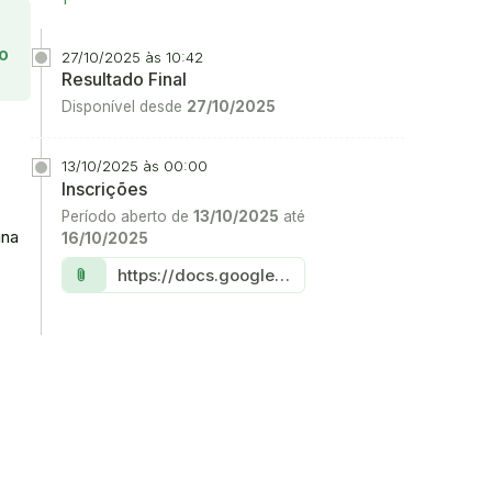
Acesse
o
27/10/2025 às 10:42
Resultado Final
Disponível desde
27/10/2025
13/10/2025 às 00:00
Inscrições
Período aberto de
13/10/2025
até
ina
16/10/2025
Link:
https://docs.google.com/forms/d/e/1FAIpQLSf2IV06YTe0VlqRf1Fgx6BM4bc2jFjdAbnHW7kwLcuJiwxSMA/viewform
attach_file