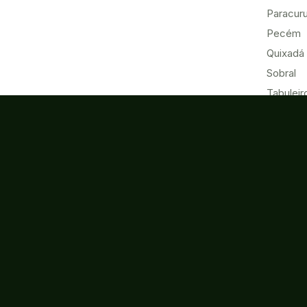
Paracur
Pecém
Quixadá
Sobral
Tabuleir
Tauá
Tianguá
Ubajara
Umirim
Acesso à
Ouvidoria
Informação