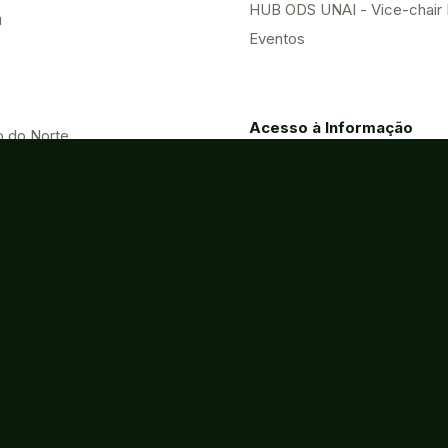
HUB ODS UNAI - Vice-chair
u
Eventos
Acesso à Informação
o do Norte
Contatos
Processos
Licitações
Eletrônicos