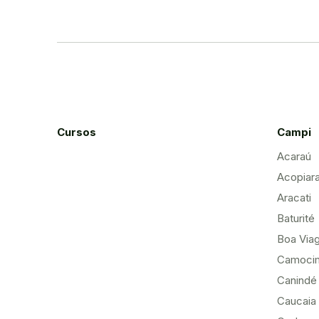
Cursos
Campi
Acaraú
Acopiar
Aracati
Baturité
Boa Via
Camoci
Canindé
Caucaia