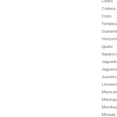
Cedro
Crateús
Crato
Fortalez
Guarami
Horizon
Iguatu
Itapipoc
Jaguari
Jaguaru
Juazeiro
Limoeiro
Maracan
Marang
Momba
Morada 