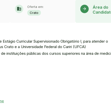
Oferta em:
Área do
domain
arrow_forward
Candidat
Crato
 Estágio Curricular Supervisionado Obrigatório I, para atender o
 Crato e a Universidade Federal do Cariri (UFCA)
de instituições públicas dos cursos superiores na área de medic
ine