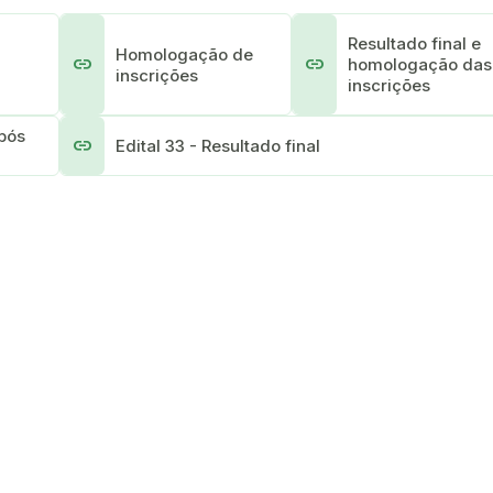
Resultado final e
Homologação de
link
link
homologação das
inscrições
inscrições
após
link
Edital 33 - Resultado final