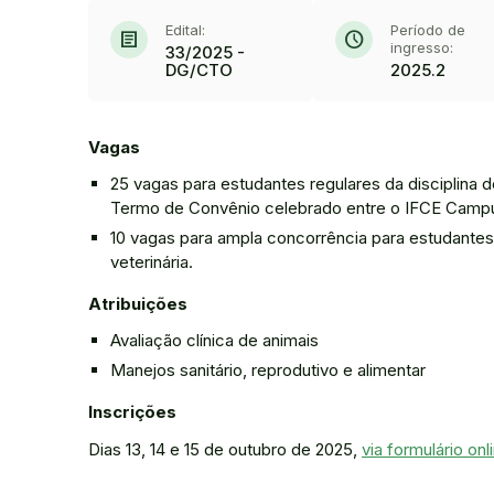
Edital:
Período de
article
schedule
ingresso:
33/2025 -
DG/CTO
2025.2
Vagas
25 vagas para estudantes regulares da disciplina de
Termo de Convênio celebrado entre o IFCE Campus
10 vagas para ampla concorrência para estudantes 
veterinária.
Atribuições
Avaliação clínica de animais
Manejos sanitário, reprodutivo e alimentar
Inscrições
Dias 13, 14 e 15 de outubro de 2025,
via formulário onl