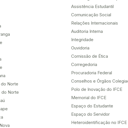
Assistência Estudantil
Comunicação Social
Relações Internacionais
a
Auditoria Interna
ranga
Integridade
te
Ouvidoria
Comissão de Ética
a
Corregedoria
be
Procuradoria Federal
ana
Conselhos e Órgãos Colegi
 do Norte
Polo de Inovação do IFCE
 do Norte
Memorial do IFCE
aú
Espaço do Estudante
uape
Espaço do Servidor
ça
Heteroidentificação no IFCE
Nova