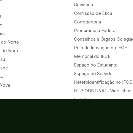
Ouvidoria
Comissão de Ética
a
Corregedoria
be
Procuradoria Federal
ana
Conselhos e Órgãos Colegi
 do Norte
Polo de Inovação do IFCE
 do Norte
Memorial do IFCE
aú
Espaço do Estudante
uape
Espaço do Servidor
ça
Heteroidentificação no IFCE
Nova
HUB ODS UNAI - Vice-chair
u
Eventos
Acesso à Informação
o do Norte