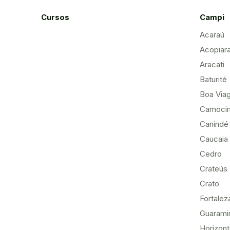
Cursos
Campi
Acaraú
Acopiar
Aracati
Baturité
Boa Via
Camoci
Canindé
Caucaia
Cedro
Crateús
Crato
Fortalez
Guarami
Horizon