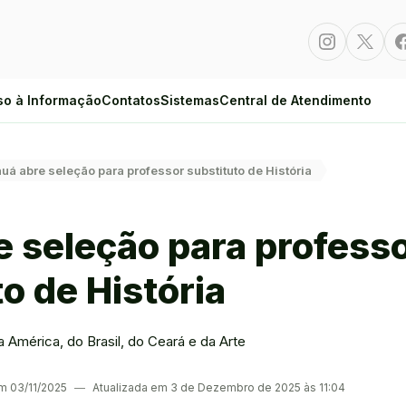
Instagram
Twitte
so à Informação
Contatos
Sistemas
Central de Atendimento
uá abre seleção para professor substituto de História
e seleção para profess
o de História
da América, do Brasil, do Ceará e da Arte
em 03/11/2025
―
Atualizada em 3 de Dezembro de 2025 às 11:04