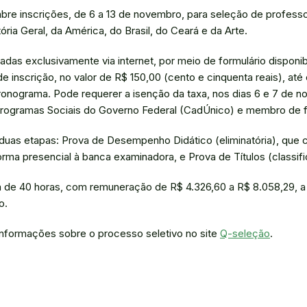
re inscrições, de 6 a 13 de novembro, para seleção de professor
ória Geral, da América, do Brasil, do Ceará e da Arte.
zadas exclusivamente via internet, por meio de formulário disponib
 inscrição, no valor de R$ 150,00 (cento e cinquenta reais), até 
onograma. Pode requerer a isenção da taxa, nos dias 6 e 7 de n
rogramas Sociais do Governo Federal (CadÚnico) e membro de fa
 duas etapas: Prova de Desempenho Didático (eliminatória), que 
rma presencial à banca examinadora, e Prova de Títulos (classific
á de 40 horas, com remuneração de R$ 4.326,60 a R$ 8.058,29, a
o.
 informações sobre o processo seletivo no site
Q-seleção
.