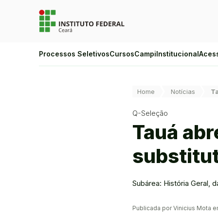
Ir para a página inicial
Ir para a busca
Ir para o menu principal
Ir para o conteúdo
Ir para o rodapé
Alto Contraste
Processos Seletivos
Cursos
Campi
Institucional
Aces
Login da Área Administrativa
Acessibilidade
Você está aqui:
Home
Notícias
Ta
Q-Seleção
Tauá abr
substitut
Subárea: História Geral, 
Publicada por Vinicius Mota 