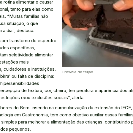
a rotina alimentar e causar
onal, tanto para elas como
is. “Muitas famílias não
sa situação, o que
 a dia”, destaca.
 com transtorno do espectro
ades específicas,
am seletividade alimentar
estações mais
, cuidadores e instituições.
Brownie de feijão
irra’ ou falta de disciplina:
 hipersensibilidades
ercepção de textura, cor, cheiro, temperatura e aparência dos a
 restrições e/ou exclusões sociais”, alerta.
abores do Bem, inserido na curricularização da extensão do IFCE, 
nologia em Gastronomia, tem como objetivo auxiliar essas família
 simples para melhorar a alimentação das crianças, contribuindo 
 dos pequenos.