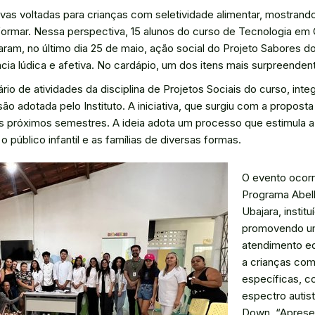
itivas voltadas para crianças com seletividade alimentar, mostran
nsformar. Nessa perspectiva, 15 alunos do curso de Tecnologia 
zaram, no último dia 25 de maio, ação social do Projeto Sabores
ncia lúdica e afetiva. No cardápio, um dos itens mais surpreendent
rio de atividades da disciplina de Projetos Sociais do curso, in
são adotada pelo Instituto. A iniciativa, que surgiu com a propost
s próximos semestres. A ideia adota um processo que estimula a 
 público infantil e as famílias de diversas formas.
O evento ocor
Programa Abelh
Ubajara, instit
promovendo u
atendimento ed
a crianças co
específicas, c
espectro autis
Down. “Aprese