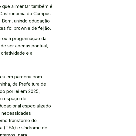
do que alimentar também é
em Gastronomia do Campus
 do Bem, unindo educação
es foi brownie de feijão.
tegrou a programação da
a de ser apenas pontual,
criatividade e a
reu em parceria com
inha, da Prefeitura de
uído por lei em 2025,
m espaço de
ucacional especializado
m necessidades
omo transtorno do
ta (TEA) e síndrome de
ntamos, para