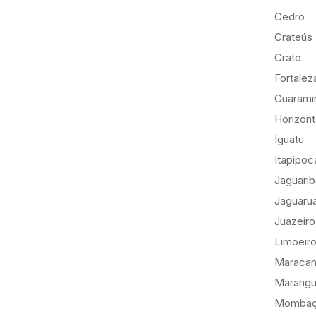
Cedro
Crateús
Crato
Fortalez
Guarami
Horizon
Iguatu
Itapipoc
Jaguari
Jaguaru
Juazeiro
Limoeiro
Maracan
Marang
Momba