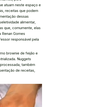
que atuam neste espaço e
is, receitas que podem
alimentação dessas
eletividade alimentar,
as que, comumente, elas
nta Renan Gomes
essor responsável pela
mo brownie de feijão e
trializada. Nuggets
raprocessada, também
sentação de receitas,