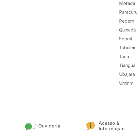
Morada 
Paracur
Pecém
Quixadá
Sobral
Tabuleir
Tauá
Tianguá
Ubajara
Umirim
Acesso à
Ouvidoria
Informação