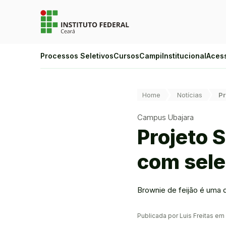
Ir para a página inicial
Ir para a busca
Ir para o menu principal
Ir para o conteúdo
Ir para o rodapé
Alto Contraste
Processos Seletivos
Cursos
Campi
Institucional
Aces
Login da Área Administrativa
Acessibilidade
Você está aqui:
Home
Notícias
Pr
Campus Ubajara
Projeto 
com sele
Brownie de feijão é uma 
Publicada por Luis Freitas e