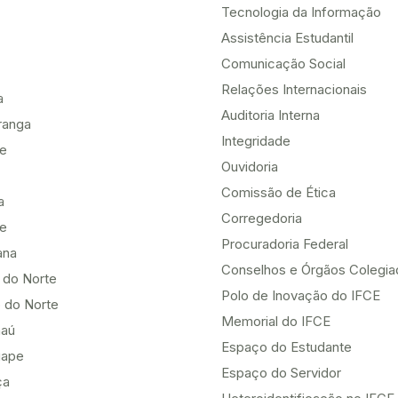
Tecnologia da Informação
Assistência Estudantil
Comunicação Social
Relações Internacionais
a
Auditoria Interna
ranga
Integridade
te
Ouvidoria
Comissão de Ética
a
Corregedoria
be
Procuradoria Federal
ana
Conselhos e Órgãos Colegi
 do Norte
Polo de Inovação do IFCE
 do Norte
Memorial do IFCE
aú
Espaço do Estudante
uape
Espaço do Servidor
ça