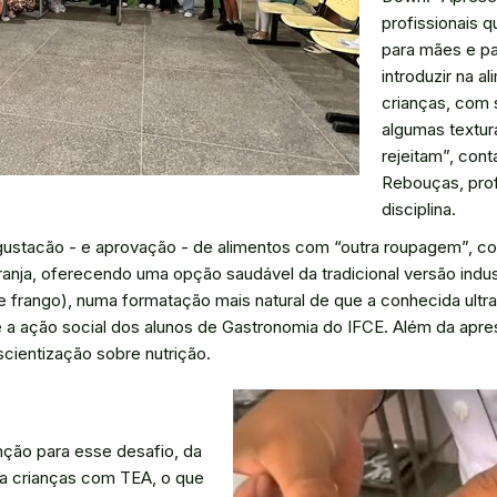
profissionais 
para mães e pa
introduzir na 
crianças, com s
algumas textur
rejeitam”, co
Rebouças, prof
disciplina.
ustacão - e aprovação - de alimentos com “outra roupagem”, co
aranja, oferecendo uma opção saudável da tradicional versão indus
frango), numa formatação mais natural de que a conhecida ult
 a ação social dos alunos de Gastronomia do IFCE. Além da apre
ientização sobre nutrição.
ção para esse desafio, da
ara crianças com TEA, o que