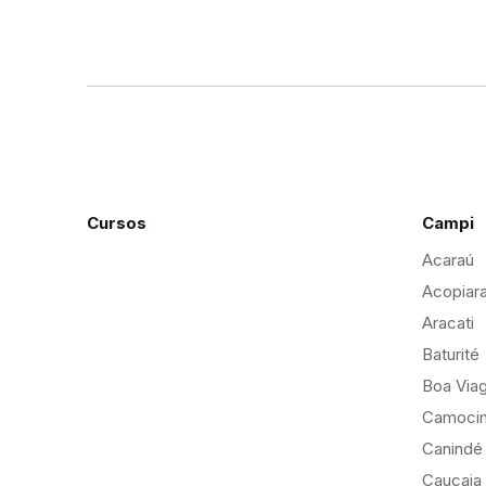
Cursos
Campi
Acaraú
Acopiar
Aracati
Baturité
Boa Via
Camoci
Canindé
Caucaia