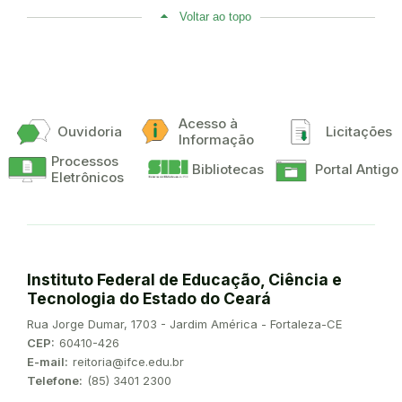
Voltar ao topo
Acesso à
Ouvidoria
Licitações
Informação
Processos
Bibliotecas
Portal Antigo
Eletrônicos
Instituto Federal de Educação, Ciência e
Tecnologia do Estado do Ceará
Endereço:
Rua Jorge Dumar, 1703 - Jardim América - Fortaleza-CE
CEP:
60410-426
E-mail:
reitoria@ifce.edu.br
Telefone:
(85) 3401 2300