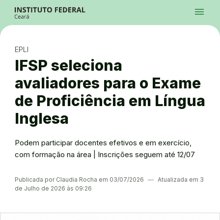
Ir para a página inicial
Início
Processos Seletivos
Cursos
Campi
Institucional
menu
Acesso à Informação
Contatos
Sistemas
Ir para a busca
Central de Atendimento
Acessibilidade
Créditos
Alto Contraste
Modo Escuro
Busca
contrast
dark_mode
search
Instagram
Twitter/X
Facebook
Linkedin
Youtube
Ir para o menu principal
Menu
Ir para o conteúdo
Ir para o rodapé
EPLI
Alto Contraste
Login da Área Administrativa
IFSP seleciona
Acessibilidade
avaliadores para o Exame
de Proficiência em Língua
Inglesa
Podem participar docentes efetivos e em exercício,
com formação na área | Inscrições seguem até 12/07
Publicada por Claudia Rocha em 03/07/2026
―
Atualizada em 3
de Julho de 2026 às 09:26