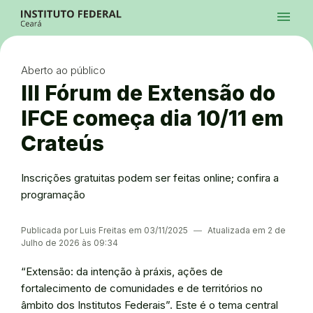
Ir para a página inicial
Início
Processos Seletivos
Cursos
Campi
Institucional
menu
Acesso à Informação
Contatos
Sistemas
Ir para a busca
Central de Atendimento
Acessibilidade
Créditos
Alto Contraste
Modo Escuro
Busca
contrast
dark_mode
search
Instagram
Twitter/X
Facebook
Linkedin
Youtube
Ir para o menu principal
Menu
Ir para o conteúdo
Ir para o rodapé
Aberto ao público
Alto Contraste
Login da Área Administrativa
III Fórum de Extensão do
Acessibilidade
IFCE começa dia 10/11 em
Crateús
Inscrições gratuitas podem ser feitas online; confira a
programação
Publicada por Luis Freitas em 03/11/2025
―
Atualizada em 2 de
Julho de 2026 às 09:34
“Extensão: da intenção à práxis, ações de
fortalecimento de comunidades e de territórios no
âmbito dos Institutos Federais”. Este é o tema central