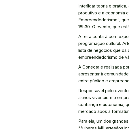
Interligar teoria e práti
produtivo e a economia cr
Empreendedorismo”, que o
18h30. O evento, que está
A feira contará com expo
programação cultural. Ar
lista de negócios que os
empreendedorismo de vár
A Conecta é realizada p
apresentar à comunidade
entre público e empreen
Responsável pelo evento,
alunos vivenciem o empr
confiança e autonomia, q
mercado após a formatura”
Para ela, um dos grandes
Mulheres Mil, artesãos in