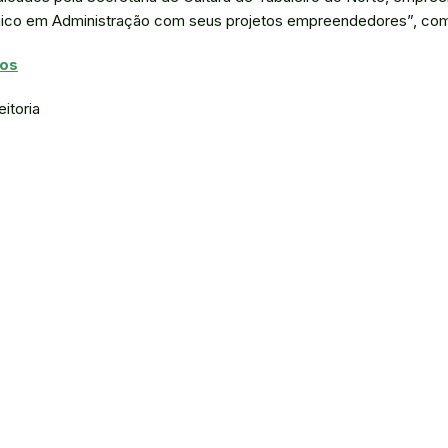
nico em Administração com seus projetos empreendedores”, com
dos
eitoria