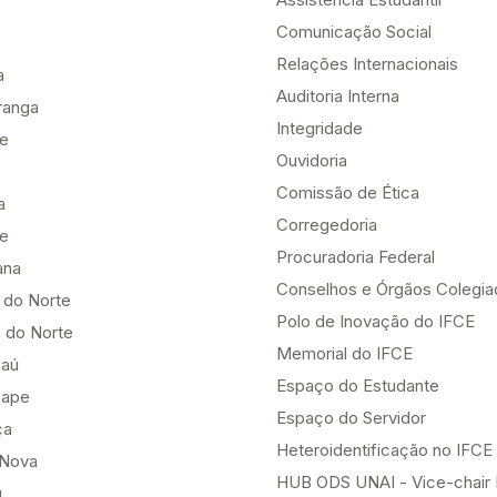
Comunicação Social
Relações Internacionais
a
Auditoria Interna
ranga
Integridade
te
Ouvidoria
Comissão de Ética
a
Corregedoria
be
Procuradoria Federal
ana
Conselhos e Órgãos Colegi
 do Norte
Polo de Inovação do IFCE
 do Norte
Memorial do IFCE
aú
Espaço do Estudante
uape
Espaço do Servidor
ça
Heteroidentificação no IFCE
Nova
HUB ODS UNAI - Vice-chair
u