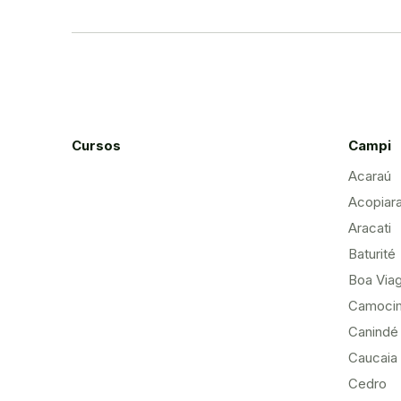
Cursos
Campi
Acaraú
Acopiar
Aracati
Baturité
Boa Via
Camoci
Canindé
Caucaia
Cedro