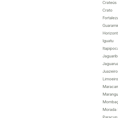
Crateús
Crato
Fortalez
Guarami
Horizon
Iguatu
Itapipoc
Jaguari
Jaguaru
Juazeiro
Limoeiro
Maracan
Marang
Momba
Morada 
Paracur