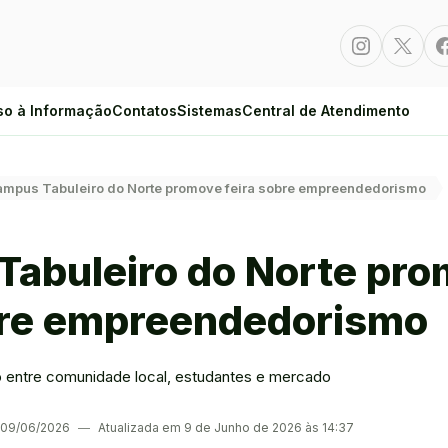
Instagram
Twitte
so à Informação
Contatos
Sistemas
Central de Atendimento
mpus Tabuleiro do Norte promove feira sobre empreendedorismo
abuleiro do Norte pr
bre empreendedorismo
entre comunidade local, estudantes e mercado
m 09/06/2026
―
Atualizada em 9 de Junho de 2026 às 14:37