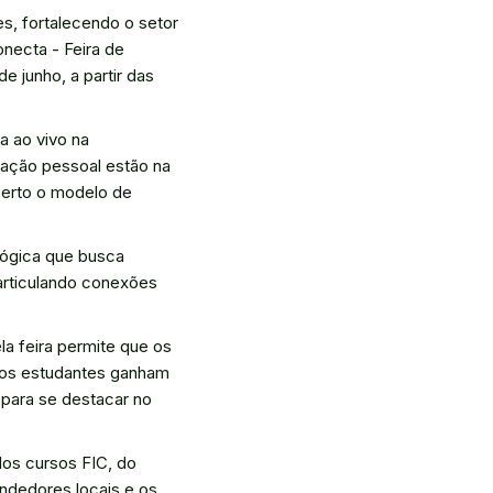
es, fortalecendo o setor
onecta - Feira de
 junho, a partir das
a ao vivo na
zação pessoal estão na
perto o modelo de
gógica que busca
articulando conexões
a feira permite que os
 os estudantes ganham
 para se destacar no
dos cursos FIC, do
endedores locais e os