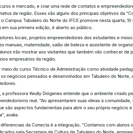
ca, curso e mercado, e criar uma rede de contatos e empreendedor
iativa da região. Esses são alguns dos principais objetivos da “C
 Campus Tabuleiro do Norte do IFCE promove nesta quarta, 10 de
 em sua primeira edição, é aberto ao público.
sitores locais, projetos empreendedores dos estudantes e músic
tes manuais, maternidade, salão de beleza e assistente de organi
 alunos irão mostrar aos visitantes que também vão conhecer de 
ios empresários da região.
or meio do curso Técnico de Administração como atividade peda
 os negócios pensados e desenvolvidos em Tabuleiro do Norte, 
dedores.
 a professora Keully Diógenes entende que o ambiente criado pel
eendedorismo real. “Ao apresentarem suas ideias à comunidade,
ue são aspectos fundamentais para abrir o seu próprio negócio e
, avalia.
 diferenciais da Conecta é a integração. “Contamos com alunos 
dicados pela Secretaria de Cultura de Tabuleiro do Norte, empre