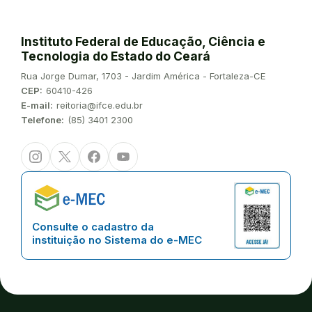
Instituto Federal de Educação, Ciência e
Tecnologia do Estado do Ceará
Endereço:
Rua Jorge Dumar, 1703 - Jardim América - Fortaleza-CE
CEP:
60410-426
E-mail:
reitoria@ifce.edu.br
Telefone:
(85) 3401 2300
Instagram
Twitter/X
Facebook
Youtube
Consulte o cadastro da
instituição no Sistema do e-MEC