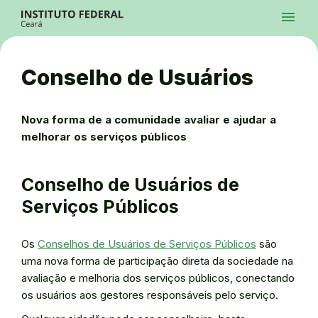
Ir para a página inicial
Início
Processos Seletivos
Cursos
Campi
Institucional
menu
Acesso à Informação
Contatos
Sistemas
Ir para a busca
Central de Atendimento
Acessibilidade
Créditos
Alto Contraste
Modo Escuro
Busca
contrast
dark_mode
search
Instagram
Twitter/X
Facebook
Linkedin
Youtube
Ir para o menu principal
Menu
Ir para o conteúdo
Ir para o rodapé
Conselho de Usuários
Alto Contraste
Login da Área Administrativa
Acessibilidade
Nova forma de a comunidade avaliar e ajudar a
melhorar os serviços públicos
Conselho de Usuários de
Serviços Públicos
Os
Conselhos de Usuários de Serviços Públicos
são
uma nova forma de participação direta da sociedade na
avaliação e melhoria dos serviços públicos, conectando
os usuários aos gestores responsáveis pelo serviço.