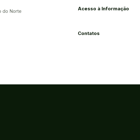
Acesso à Informação
o do Norte
Contatos
Processos
Licitações
Eletrônicos
ão, Ciência e Tecnologia do Estado do Ceará
ca - Fortaleza-CE