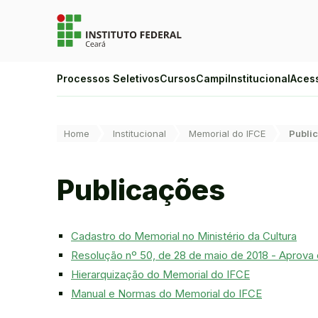
Ir para a página inicial
Ir para a busca
Ir para o menu principal
Ir para o conteúdo
Ir para o rodapé
Alto Contraste
Processos Seletivos
Cursos
Campi
Institucional
Aces
Login da Área Administrativa
Acessibilidade
Você está aqui:
Home
Institucional
Memorial do IFCE
Publi
Publicações
Cadastro do Memorial no Ministério da Cultura
Resolução nº 50, de 28 de maio de 2018 - Aprova
Hierarquização do Memorial do IFCE
Manual e Normas do Memorial do IFCE