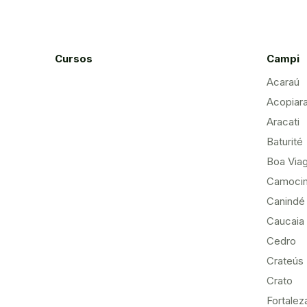
Cursos
Campi
Acaraú
Acopiar
Aracati
Baturité
Boa Via
Camoci
Canindé
Caucaia
Cedro
Crateús
Crato
Fortalez