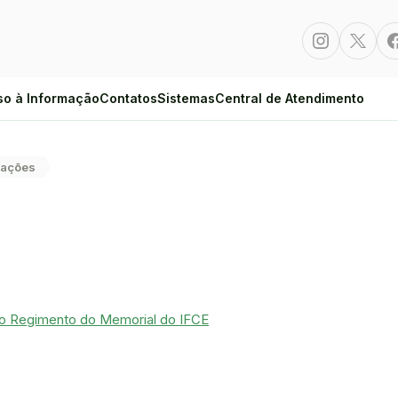
Instagram
Twitte
so à Informação
Contatos
Sistemas
Central de Atendimento
cações
 o Regimento do Memorial do IFCE