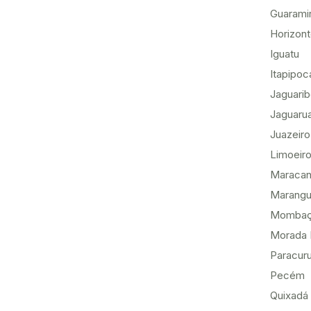
Guarami
Horizon
Iguatu
Itapipoc
Jaguari
Jaguaru
Juazeiro
Limoeiro
Maracan
Marang
Momba
Morada 
Paracur
Pecém
Quixadá