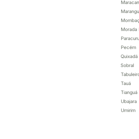
Maracan
Marang
Momba
Morada 
Paracur
Pecém
Quixadá
Sobral
Tabuleir
Tauá
Tianguá
Ubajara
Umirim