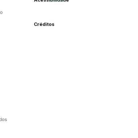
to
Créditos
ados