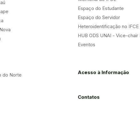
aú
Espaço do Estudante
uape
Espaço do Servidor
ça
Heteroidentificação no IFCE
Nova
HUB ODS UNAI - Vice-chair
u
Eventos
Acesso à Informação
o do Norte
Contatos