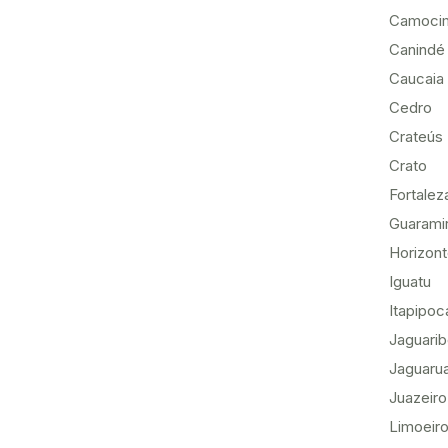
Camoci
Canindé
Caucaia
Cedro
Crateús
Crato
Fortalez
Guarami
Horizon
Iguatu
Itapipoc
Jaguari
Jaguaru
Juazeiro
Limoeiro