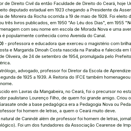
r de Direito Civil da então Faculdade de Direito do Ceará, hoje U
 eleito deputado estadual em 1923 chegando a Presidente da Assem
de Moreira da Rocha ocorrida a 19 de maio de 1928. Foi eleito d
ou três livros publicados, em 1950 "Ao Léu dos Dias", em 1955 
omenagem com seu nome em escola de Morada Nova e uma avenida 
da é popularmente conhecida como Avenida do Canal.
0)
- professora e educadora que exerceu o magistério com brilhan
Costa e Margarida Dinoah Costa nascida na Paraíba e falecida em F
de Oliveira, de 24 de setembro de 1954, promulgada pelo Prefei
rica.
eatrólogo, advogado, professor foi Diretor da Escola de Aprendizes 
 segunda de 1925 a 1939. A Reitoria do IFCE também homenageou
u nome.
scido em Lavras da Mangabeira, no Ceará, foi o precursor no e
ador paulistano Lourenço Filho, de quem foi grande amigo. Criou o
arasate onde a base pedagógica era a Pedagogia Nova ou Pedagog
ofessor foi homem de letras, a quem o Ceará muito deve.
 natural de Canindé além de professor foi homem de letras, jornali
opológico). Foi um dos fundadores da Associação Cearense de Imp