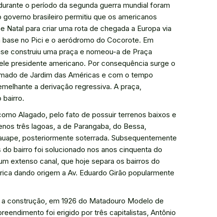
 durante o período da segunda guerra mundial foram
governo brasileiro permitiu que os americanos
e Natal para criar uma rota de chegada a Europa via
a base no Pici e o aeródromo do Cocorote. Em
ense construiu uma praça e nomeou-a de Praça
e presidente americano. Por consequência surge o
amado de Jardim das Américas e com o tempo
melhante a derivação regressiva. A praça,
 bairro.
como Alagado, pelo fato de possuir terrenos baixos e
nos três lagoas, a de Parangaba, do Bessa,
 Tauape, posteriormente soterrada. Subsequentemente
do bairro foi solucionado nos anos cinquenta do
um extenso canal, que hoje separa os bairros do
érica dando origem a Av. Eduardo Girão popularmente
foi a construção, em 1926 do Matadouro Modelo de
eendimento foi erigido por três capitalistas, Antônio