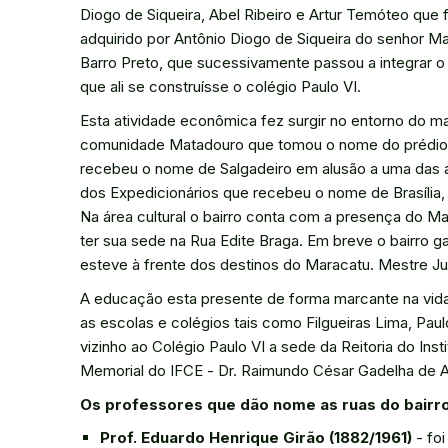
Diogo de Siqueira, Abel Ribeiro e Artur Temóteo que
adquirido por Antônio Diogo de Siqueira do senhor Ma
Barro Preto, que sucessivamente passou a integrar o 
que ali se construísse o colégio Paulo VI.
Esta atividade econômica fez surgir no entorno do m
comunidade Matadouro que tomou o nome do prédio. N
recebeu o nome de Salgadeiro em alusão a uma das at
dos Expedicionários que recebeu o nome de Brasília,
Na área cultural o bairro conta com a presença do M
ter sua sede na Rua Edite Braga. Em breve o bairro
esteve à frente dos destinos do Maracatu. Mestre Juc
A educação esta presente de forma marcante na vida 
as escolas e colégios tais como Filgueiras Lima, Paulo
vizinho ao Colégio Paulo VI a sede da Reitoria do In
Memorial do IFCE - Dr. Raimundo César Gadelha de Alen
Os professores que dão nome as ruas do bairro
Prof. Eduardo Henrique Girão (1882/1961)
- foi