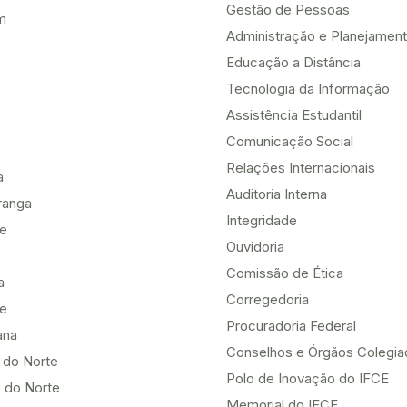
Gestão de Pessoas
m
Administração e Planejamen
Educação a Distância
Tecnologia da Informação
Assistência Estudantil
Comunicação Social
Relações Internacionais
a
Auditoria Interna
ranga
Integridade
te
Ouvidoria
Comissão de Ética
a
Corregedoria
be
Procuradoria Federal
ana
Conselhos e Órgãos Colegi
 do Norte
Polo de Inovação do IFCE
 do Norte
Memorial do IFCE