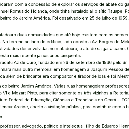
 ficaram com a concessão de explorar os serviços de abate do ga
nuel Romualdo Holanda, onde tinha instalado ali o sítio Tauape. 
bairro do Jardim América. Foi desativado em 25 de julho de 1959
atadouro duas comunidades que até hoje existem com os nomes ori
o terreno ao lado do edifício, lado oposto a Av. Borges de Mel
ividades desenvolvidas no matadouro, o ato de salgar a carne. O
 esta mais recente já nos anos cinquenta.
aracatu Az de Ouro, fundado em 26 de setembro de 1936 pelo Sr.
 ganhará mais outro memorial em homenagem a Joaquim Pessoa de 
a além de brincante era compositor e tirador de loas e foi Mestr
do bairro Jardim América. Várias ruas homenageiam professores i
 VI e Mozart Pinto, para citar somente os três vizinhos a Reitoria
stituto Federal de Educação, Ciências e Tecnologia do Ceará - I
car Araripe, aberto a visitação pública, para contribuir com o bai
:
 professor, advogado, político e intelectual, filho de Eduardo H