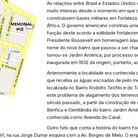
As relações entre Brasil e Estados Unidos
muito intensas desde o momento em que o 
construíssem bases militares em Fortaleza 
África. O governo americano construiu um
função deste acordo a edilidade fortalez
Presidente Roosevelt em homenagem àquel
nome do novo bairro que passou a ser ch
tornou-se Jardim América, por processo se
inaugurada em 1932 dá origem, portanto, ao
Anteriormente a localidade era conhecida 
que recebia as águas escoadas de pelo me
localizada no Bairro Rodolfo Teófilo e do
este problema de alagamento dos terrenos 
século passado, a partir da construção de 
Benfica e Gentilândia do bairro Jardim Am
conhecida como Avenida do Canal.
Outro fato que conta a história do bairro 
 VI, na rua Jorge Dumar esquina com a Av. Borges de Melo. O empr