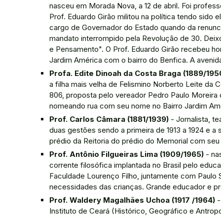
nasceu em Morada Nova, a 12 de abril. Foi professo
Prof. Eduardo Girão militou na política tendo sido
cargo de Governador do Estado quando da renuncia 
mandato interrompido pela Revolução de 30. Deix
e Pensamento". O Prof. Eduardo Girão recebeu h
Jardim América com o bairro do Benfica. A aveni
Profa. Edite Dinoah da Costa Braga (1889/195
a filha mais velha de Felismino Norberto Leite da 
806, proposta pelo vereador Pedro Paulo Moreira 
nomeando rua com seu nome no Bairro Jardim Amé
Prof. Carlos Câmara (1881/1939)
- Jornalista, t
duas gestões sendo a primeira de 1913 a 1924 e a
prédio da Reitoria do prédio do Memorial com se
Prof. Antônio Filgueiras Lima (1909/1965)
- na
corrente filosófica implantada no Brasil pelo educ
Faculdade Lourenço Filho, juntamente com Paulo S
necessidades das crianças. Grande educador e pr
Prof. Waldery Magalhães Uchoa (1917 /1964)
-
Instituto de Ceará (Histórico, Geográfico e Antr