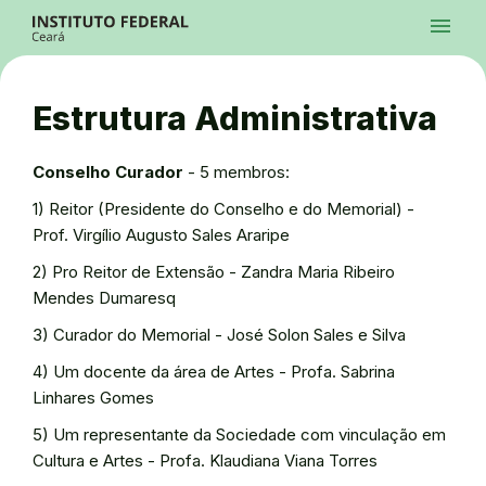
Ir para a página inicial
Início
Processos Seletivos
Cursos
Campi
Institucional
menu
Acesso à Informação
Contatos
Sistemas
Ir para a busca
Central de Atendimento
Acessibilidade
Créditos
Alto Contraste
Modo Escuro
Busca
contrast
dark_mode
search
Instagram
Twitter/X
Facebook
Linkedin
Youtube
Ir para o menu principal
Menu
Ir para o conteúdo
Ir para o rodapé
Estrutura Administrativa
Alto Contraste
Login da Área Administrativa
Acessibilidade
Conselho Curador
- 5 membros:
1) Reitor (Presidente do Conselho e do Memorial) -
Prof. Virgílio Augusto Sales Araripe
2) Pro Reitor de Extensão - Zandra Maria Ribeiro
Mendes Dumaresq
3) Curador do Memorial - José Solon Sales e Silva
4) Um docente da área de Artes - Profa. Sabrina
Linhares Gomes
5) Um representante da Sociedade com vinculação em
Cultura e Artes - Profa. Klaudiana Viana Torres