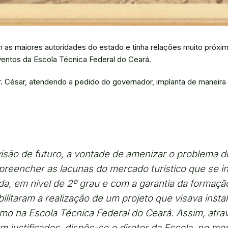
 as maiores autoridades do estado e tinha relações muito próximas
entos da Escola Técnica Federal do Ceará.
. César, atendendo a pedido do governador, implanta de maneira 
visão de futuro, a vontade de amenizar o problema 
preencher as lacunas do mercado turístico que se i
ada, em nível de 2º grau e com a garantia da formaçã
bilitaram a realização de um projeto que visava inst
mo na Escola Técnica Federal do Ceará. Assim, atra
ém justificados, dispôs-se o diretor da Escola, no m