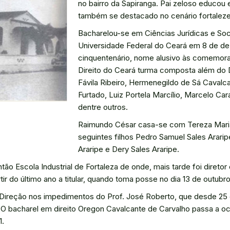
no bairro da Sapiranga. Pai zeloso educou 
também se destacado no cenário fortale
Bacharelou-se em Ciências Jurídicas e Soci
Universidade Federal do Ceará em 8 de d
cinquentenário, nome alusivo às comemor
Direito do Ceará turma composta além do 
Fávila Ribeiro, Hermenegildo de Sá Cavalca
Furtado, Luiz Portela Marcílio, Marcelo Ca
dentre outros.
Raimundo César casa-se com Tereza Maria 
seguintes filhos Pedro Samuel Sales Araripe
Araripe e Dery Sales Araripe.
ão Escola Industrial de Fortaleza de onde, mais tarde foi direto
r do último ano a titular, quando toma posse no dia 13 de outubro
 Direção nos impedimentos do Prof. José Roberto, que desde 25 de
a. O bacharel em direito Oregon Cavalcante de Carvalho passa a 
1.