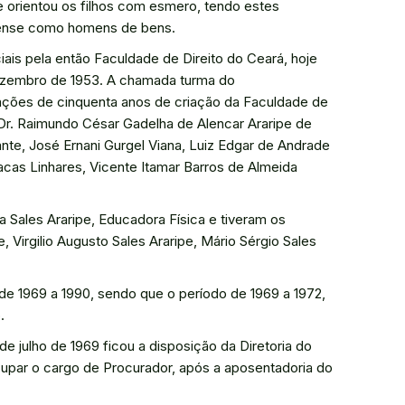
e orientou os filhos com esmero, tendo estes
zense como homens de bens.
ais pela então Faculdade de Direito do Ceará, hoje
ezembro de 1953. A chamada turma do
ações de cinquenta anos de criação da Faculdade de
Dr. Raimundo César Gadelha de Alencar Araripe de
nte, José Ernani Gurgel Viana, Luiz Edgar de Andrade
racas Linhares, Vicente Itamar Barros de Almeida
Sales Araripe, Educadora Física e tiveram os
, Virgilio Augusto Sales Araripe, Mário Sérgio Sales
r de 1969 a 1990, sendo que o período de 1969 a 1972,
.
 julho de 1969 ficou a disposição da Diretoria do
ocupar o cargo de Procurador, após a aposentadoria do