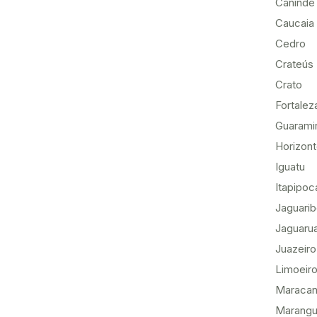
Canindé
Caucaia
Cedro
Crateús
Crato
Fortalez
Guarami
Horizon
Iguatu
Itapipoc
Jaguari
Jaguaru
Juazeiro
Limoeiro
Maracan
Marang