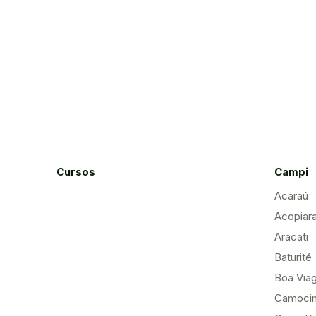
Cursos
Campi
Acaraú
Acopiar
Aracati
Baturité
Boa Via
Camoci