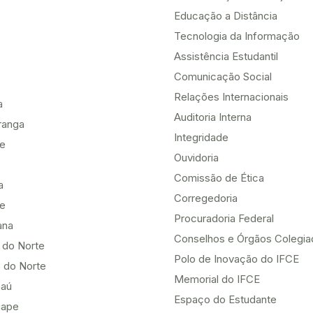
Educação a Distância
Tecnologia da Informação
Assistência Estudantil
Comunicação Social
Relações Internacionais
a
Auditoria Interna
ranga
Integridade
te
Ouvidoria
Comissão de Ética
a
Corregedoria
be
Procuradoria Federal
ana
Conselhos e Órgãos Colegi
 do Norte
Polo de Inovação do IFCE
 do Norte
Memorial do IFCE
aú
Espaço do Estudante
uape