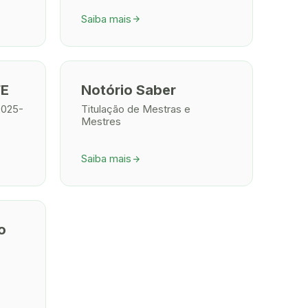
Saiba mais
arrow_forward
FE
Notório Saber
2025-
Titulação de Mestras e
Mestres
Saiba mais
arrow_forward
o