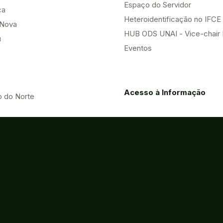
Espaço do Servidor
ça
Heteroidentificação no IFCE
Nova
HUB ODS UNAI - Vice-chair
u
Eventos
Acesso à Informação
o do Norte
Contatos
Processos