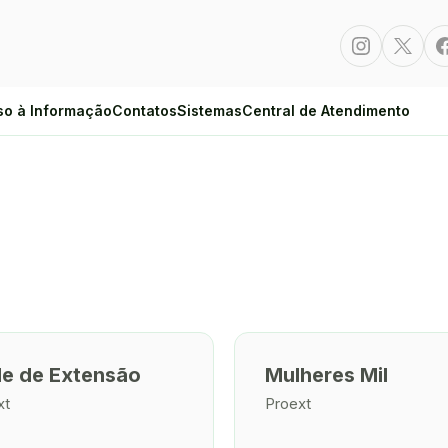
Instagram
Twitte
so à Informação
Contatos
Sistemas
Central de Atendimento
e de Extensão
Mulheres Mil
xt
Proext