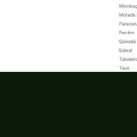
Momba
Morada 
Paracur
Pecém
Quixadá
Sobral
Tabuleir
Tauá
Tianguá
Ubajara
Umirim
Acesso à