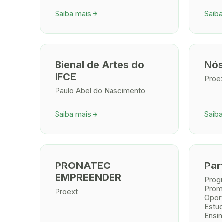
Saiba mais
Saib
arrow_forward
Bienal de Artes do
Nós
IFCE
Proe
Paulo Abel do Nascimento
Saiba mais
Saib
arrow_forward
PRONATEC
Part
EMPREENDER
Prog
Prom
Proext
Opor
Estu
Ensi