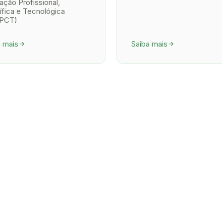
ção Profissional,
ífica e Tecnológica
PCT)
a mais
Saiba mais
arrow_forward
arrow_forward