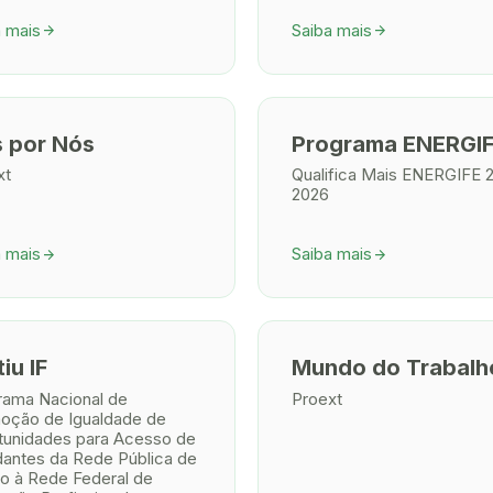
a mais
Saiba mais
arrow_forward
arrow_forward
 por Nós
Programa ENERGI
xt
Qualifica Mais ENERGIFE 
2026
a mais
Saiba mais
arrow_forward
arrow_forward
iu IF
Mundo do Trabalh
rama Nacional de
Proext
oção de Igualdade de
tunidades para Acesso de
dantes da Rede Pública de
no à Rede Federal de