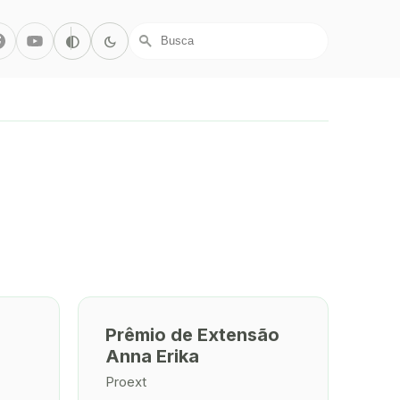
r/X
Facebook
Youtube
Alto Contraste
Modo Escuro
contrast
dark_mode
search
Prêmio de Extensão
Anna Erika
Proext