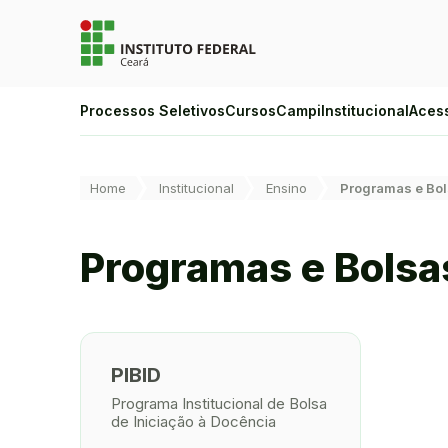
Ir para a página inicial
Ir para a busca
Ir para o menu principal
Ir para o conteúdo
Ir para o rodapé
Alto Contraste
Processos Seletivos
Cursos
Campi
Institucional
Aces
Login da Área Administrativa
Acessibilidade
Você está aqui:
Home
Institucional
Ensino
Programas e Bo
Programas e Bolsa
PIBID
Programa Institucional de Bolsa
de Iniciação à Docência