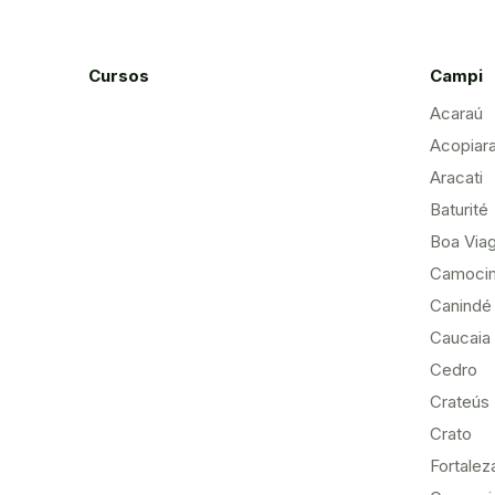
Cursos
Campi
Acaraú
Acopiar
Aracati
Baturité
Boa Via
Camoci
Canindé
Caucaia
Cedro
Crateús
Crato
Fortalez