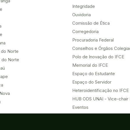
ranga
Integridade
te
Ouvidoria
Comissão de Ética
a
Corregedoria
be
Procuradoria Federal
ana
Conselhos e Órgãos Colegi
 do Norte
Polo de Inovação do IFCE
 do Norte
Memorial do IFCE
aú
Espaço do Estudante
uape
Espaço do Servidor
ça
Heteroidentificação no IFCE
Nova
HUB ODS UNAI - Vice-chair
u
Eventos