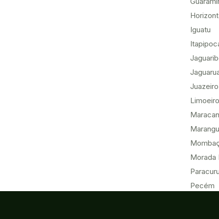
Guarami
Horizon
Iguatu
Itapipoc
Jaguari
Jaguaru
Juazeiro
Limoeiro
Maracan
Marang
Momba
Morada 
Paracur
Pecém
Quixadá
Sobral