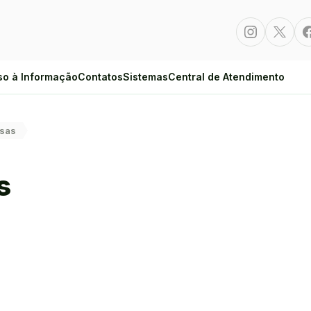
Instagram
Twitte
so à Informação
Contatos
Sistemas
Central de Atendimento
lsas
s