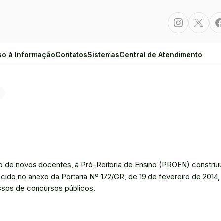
Instagram
Twitte
so à Informação
Contatos
Sistemas
Central de Atendimento
o de novos docentes, a Pró-Reitoria de Ensino (PROEN) construi
ido no anexo da Portaria Nº 172/GR, de 19 de fevereiro de 2014,
essos de concursos públicos.