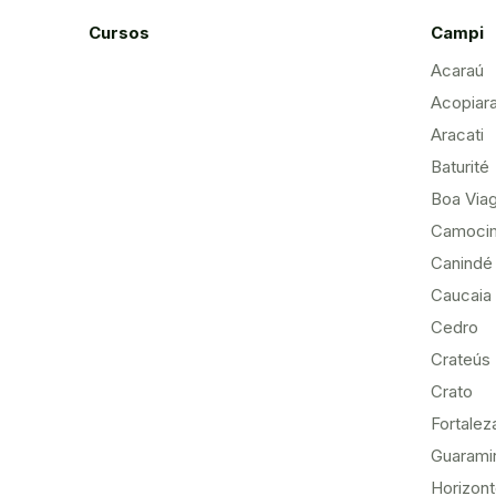
Cursos
Campi
Acaraú
Acopiar
Aracati
Baturité
Boa Via
Camoci
Canindé
Caucaia
Cedro
Crateús
Crato
Fortalez
Guarami
Horizon