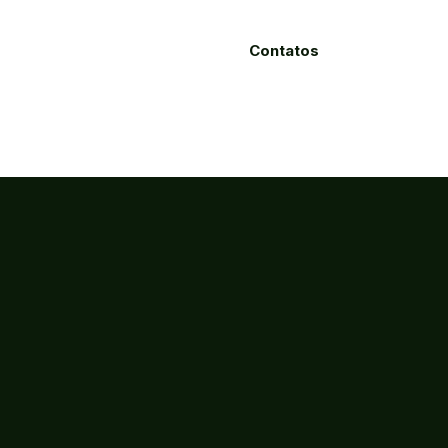
Contatos
Processos
Licitações
Eletrônicos
ão, Ciência e Tecnologia do Estado do Ceará
ca - Fortaleza-CE