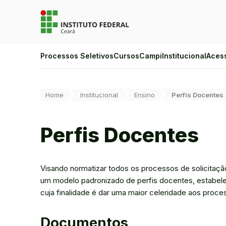
Ir para a página inicial
Ir para a busca
Ir para o menu principal
Ir para o conteúdo
Ir para o rodapé
Alto Contraste
Processos Seletivos
Cursos
Campi
Institucional
Aces
Login da Área Administrativa
Acessibilidade
Você está aqui:
Home
Institucional
Ensino
Perfis Docentes
Perfis Docentes
Visando normatizar todos os processos de solicitaçã
um modelo padronizado de perfis docentes, estabelec
cuja finalidade é dar uma maior celeridade aos proc
Documentos