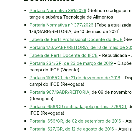
Portaria Normativa 381/2026
(Retifica o artigo pr
tange à subárea Tecnologia de Alimentos
Portaria Normativa nº 377/2026
(Tabela atualizada sobre o perfil docente do IFCE - altera a Portaria
176/GABR/REITORIA, de 10 de maio de 2021)
Tabela de Perfil Profissional Docente do IFCE
(Re
Portaria 176/GABR/REITORIA, de 10 de maio de 20
Tabela de Perfil Docente do IFCE
- Republicada - 
Portaria 234/GR, de 23 de março de 2019
- Dispõe 
campi do IFCE (Vigente)
Portaria 1106/GR, de 21 de dezembro de 2018
- Dis
campi do IFCE (Revogada)
Portaria 967/GABR/REITORIA
, de 09 de novembro 
(Revogada)
Portaria 656/GR retificada pela portaria 726/GR
, 
IFCE (Revogada)
Portaria 656/GR, de 02 de setembro de 2016
- Atu
Portaria 627/GR, de 12 de agosto de 2016
- Atuali