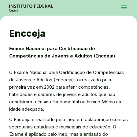
Ir para a página inicial
Início
Processos Seletivos
Cursos
Campi
Institucional
menu
Acesso à Informação
Contatos
Sistemas
Ir para a busca
Central de Atendimento
Acessibilidade
Créditos
Alto Contraste
Modo Escuro
Busca
contrast
dark_mode
search
Instagram
Twitter/X
Facebook
Linkedin
Youtube
Ir para o menu principal
Menu
Ir para o conteúdo
Ir para o rodapé
Encceja
Alto Contraste
Login da Área Administrativa
Acessibilidade
Exame Nacional para Certificação de
Competências de Jovens e Adultos (Encceja)
O Exame Nacional para Certificação de Competências
de Jovens e Adultos (Encceja) foi realizado pela
primeira vez em 2002 para aferir competências,
habilidades e saberes de jovens e adultos que não
concluíram o Ensino Fundamental ou Ensino Médio na
idade adequada.
O Encceja é realizado pelo Inep em colaboração com as
secretarias estaduais e municipais de educação. O
Exame é aplicado pelo Inep, mas a emissão do